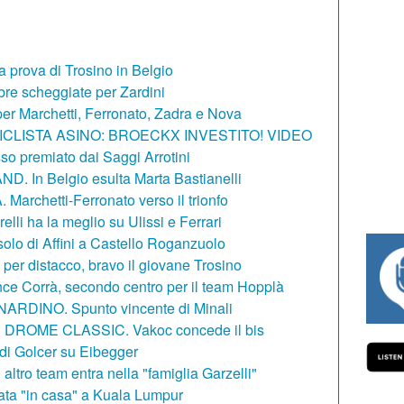
prova di Trosino in Belgio
re scheggiate per Zardini
r Marchetti, Ferronato, Zadra e Nova
CLISTA ASINO: BROECKX INVESTITO! VIDEO
 premiato dai Saggi Arrotini
 In Belgio esulta Marta Bastianelli
rchetti-Ferronato verso il trionfo
li ha la meglio su Ulissi e Ferrari
lo di Affini a Castello Roganzuolo
r distacco, bravo il giovane Trosino
#334 CHARLY WEGELIUS, MAURO GIANE
e Corrà, secondo centro per il team Hopplà
DINO. Spunto vincente di Minali
ROME CLASSIC. Vakoc concede il bis
 di Golcer su Eibegger
ro team entra nella "famiglia Garzelli"
ta "in casa" a Kuala Lumpur