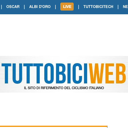
|
|
|
|
|
OSCAR
ALBI D'ORO
TUTTOBICITECH
N
TOUR DE FRANCE. SHOW DI VAN DER
TOUR DE FRANCE. CARAPAZ FIRMA I
TOUR DE FRANCE. POKERISSIMO TA
TOUR DE FRANCE. ORCIERES-MERL
TOUR DE FRANCE. A VOIRON TRIONF