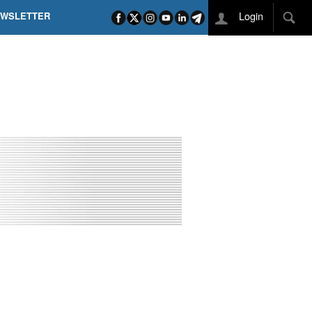
Login
EWSLETTER
 POEL SUI CAMPI ELISI! POGAČAR NELLA STORIA
L TAPPONE DEI TAPPONI
DEJ IN UNA TAPPA PAZZESCA
ETTE INCORONA CARAPAZ
O DI PHILIPSEN SU SCHMID E KOOIJ