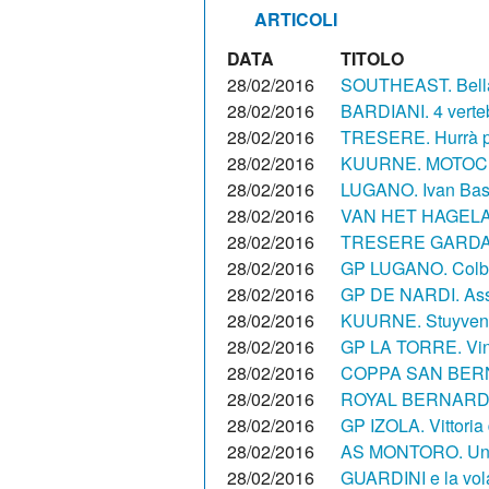
ARTICOLI
DATA
TITOLO
28/02/2016
SOUTHEAST. Bella 
28/02/2016
BARDIANI. 4 verteb
28/02/2016
TRESERE. Hurrà pe
28/02/2016
KUURNE. MOTOCI
28/02/2016
LUGANO. Ivan Basso
28/02/2016
VAN HET HAGELAND.
28/02/2016
TRESERE GARDA. Ma
28/02/2016
GP LUGANO. Colbrel
28/02/2016
GP DE NARDI. Asso
28/02/2016
KUURNE. Stuyven pe
28/02/2016
GP LA TORRE. Vinc
28/02/2016
COPPA SAN BERNAR
28/02/2016
ROYAL BERNARD D
28/02/2016
GP IZOLA. Vittoria
28/02/2016
AS MONTORO. Un alt
28/02/2016
GUARDINI e la vola