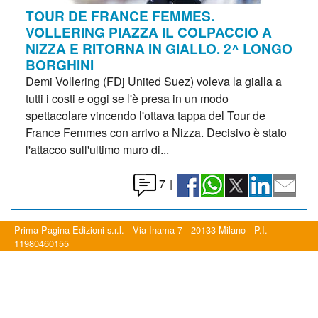
TOUR DE FRANCE FEMMES.
VOLLERING PIAZZA IL COLPACCIO A
NIZZA E RITORNA IN GIALLO. 2^ LONGO
BORGHINI
Demi Vollering (FDj United Suez) voleva la gialla a
tutti i costi e oggi se l'è presa in un modo
spettacolare vincendo l'ottava tappa del Tour de
France Femmes con arrivo a Nizza. Decisivo è stato
l'attacco sull'ultimo muro di...
7
|
Prima Pagina Edizioni s.r.l. - Via Inama 7 - 20133 Milano - P.I.
11980460155