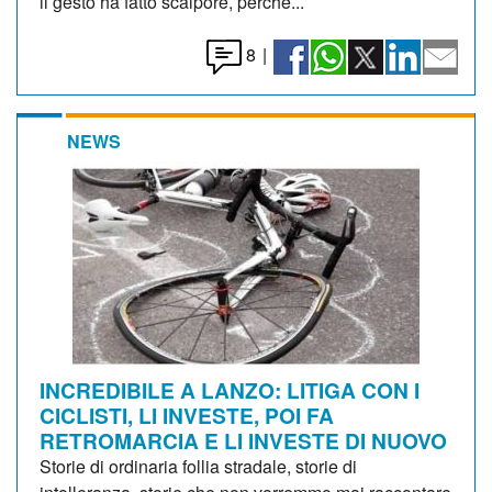
il gesto ha fatto scalpore, perché...
8
|
NEWS
INCREDIBILE A LANZO: LITIGA CON I
CICLISTI, LI INVESTE, POI FA
RETROMARCIA E LI INVESTE DI NUOVO
Storie di ordinaria follia stradale, storie di