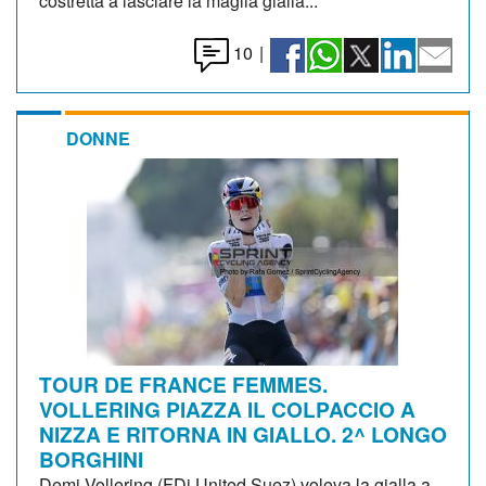
costretta a lasciare la maglia gialla...
10
|
DONNE
TOUR DE FRANCE FEMMES.
VOLLERING PIAZZA IL COLPACCIO A
NIZZA E RITORNA IN GIALLO. 2^ LONGO
BORGHINI
Demi Vollering (FDj United Suez) voleva la gialla a