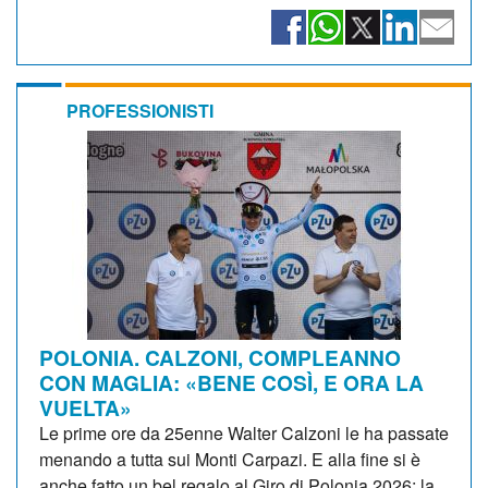
PROFESSIONISTI
POLONIA. CALZONI, COMPLEANNO
CON MAGLIA: «BENE COSÌ, E ORA LA
VUELTA»
Le prime ore da 25enne Walter Calzoni le ha passate
menando a tutta sui Monti Carpazi. E alla fine si è
anche fatto un bel regalo al Giro di Polonia 2026: la