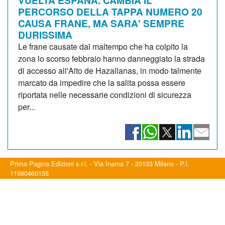
VUELTA ESPAÑA. CAMBIA IL
PERCORSO DELLA TAPPA NUMERO 20
CAUSA FRANE, MA SARA' SEMPRE
DURISSIMA
Le frane causate dal maltempo che ha colpito la
zona lo scorso febbraio hanno danneggiato la strada
di accesso all'Alto de Hazallanas, in modo talmente
marcato da impedire che la salita possa essere
riportata nelle necessarie condizioni di sicurezza
per...
Prima Pagina Edizioni s.r.l. - Via Inama 7 - 20133 Milano - P.I.
11980460155