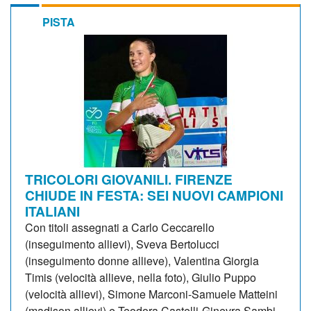
PISTA
TRICOLORI GIOVANILI. FIRENZE
CHIUDE IN FESTA: SEI NUOVI CAMPIONI
ITALIANI
Con titoli assegnati a Carlo Ceccarello
(inseguimento allievi), Sveva Bertolucci
(inseguimento donne allieve), Valentina Giorgia
Timis (velocità allieve, nella foto), Giulio Puppo
(velocità allievi), Simone Marconi-Samuele Matteini
(madison allievi) e Teodora Castelli-Ginevra Sambi