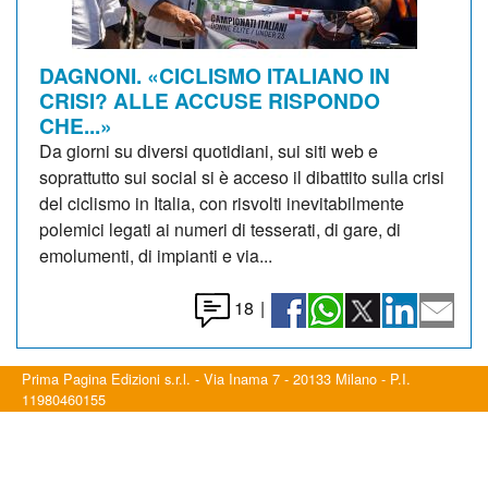
DAGNONI. «CICLISMO ITALIANO IN
CRISI? ALLE ACCUSE RISPONDO
CHE...»
Da giorni su diversi quotidiani, sui siti web e
soprattutto sui social si è acceso il dibattito sulla crisi
del ciclismo in Italia, con risvolti inevitabilmente
polemici legati ai numeri di tesserati, di gare, di
emolumenti, di impianti e via...
18
|
Prima Pagina Edizioni s.r.l. - Via Inama 7 - 20133 Milano - P.I.
11980460155