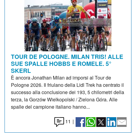
TOUR DE POLOGNE. MILAN TRIS! ALLE
SUE SPALLE HOBBS E ROMELE. 5°
SKERL
È ancora Jonathan Milan ad imporsi al Tour de
Pologne 2026. Il friulano della Lidl Trek ha centrato il
successo alla conclusione dei 193, 5 chilometri della
terza, la Gorzów Wielkopolski / Zielona Góra. Alle
spalle del campione italiano hanno...
11
|