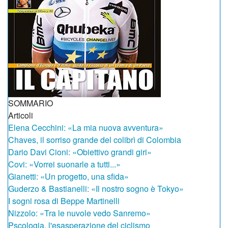
SOMMARIO
Articoli
Elena Cecchini: «La mia nuova avventura»
Chaves, il sorriso grande del colibrì di Colombia
Dario Davi Cioni: «Obiettivo grandi giri»
Covi: «Vorrei suonarle a tutti...»
Gianetti: «Un progetto, una sfida»
Guderzo & Bastianelli: «Il nostro sogno è Tokyo»
I sogni rosa di Beppe Martinelli
Nizzolo: «Tra le nuvole vedo Sanremo»
Pscologia, l'esasperazione del ciclismo