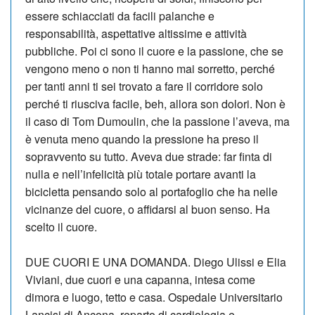
essere schiacciati da facili palanche e
responsabilità, aspettative altissime e attività
pubbliche. Poi ci sono il cuore e la passione, che se
vengono meno o non ti hanno mai sorretto, perché
per tanti anni ti sei trovato a fare il corridore solo
perché ti riusciva facile, beh, allora son dolori. Non è
il caso di Tom Dumoulin, che la passione l’aveva, ma
è venuta meno quando la pressione ha preso il
sopravvento su tutto. Aveva due strade: far finta di
nulla e nell’infelicità più totale portare avanti la
bicicletta pensando solo al portafoglio che ha nelle
vicinanze del cuore, o affidarsi al buon senso. Ha
scelto il cuore.
DUE CUORI E UNA DOMANDA. Diego Ulissi e Elia
Viviani, due cuori e una capanna, intesa come
dimora e luogo, tetto e casa. Ospedale Universitario
Lancisi di Ancona, reparto di cardiologia e