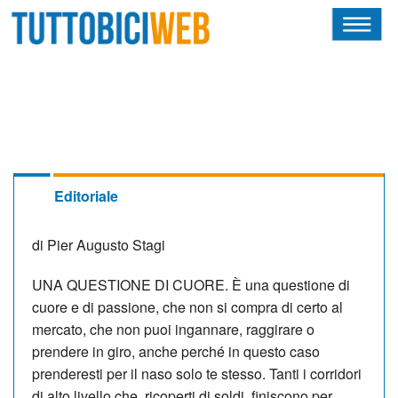
HOME
RIVISTA
SQUADRE
ATLETI
Editoriale
CALENDARIO
di Pier Augusto Stagi
OSCAR
UNA QUESTIONE DI CUORE. È una questione di
cuore e di passione, che non si compra di certo al
ALBI D'ORO
mercato, che non puoi ingannare, raggirare o
prendere in giro, anche perché in questo caso
prenderesti per il naso solo te stesso. Tanti i corridori
NEWSLETTER
di alto livello che, ricoperti di soldi, finiscono per