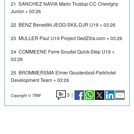
21
SANCHEZ NAVIA Mario
Trustup-CC Chevigny
Junior
+ 03:26
22
BENZ Benedikt
JEGG-SKIL-DJR U19
+ 03:26
23
MULLER Paul
U19 Project GedZilla.com
+ 03:26
24
COMMEENE Ferre
Soudal Quick-Step U19
+
03:26
25
BROMMERSMA Elmer
Goudenbod-Parkhotel
Development Team
+ 03:26
3
|
Copyright © TBW