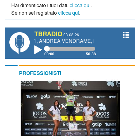
Hai dimenticato i tuoi dati,
clicca qui
.
Se non sei registrato
clicca qui
.
TBRADIO
03-08-26
NETTI, ANDREA VENDRAME, FILIPPO FIORELLI
00:00
50:38
PROFESSIONISTI