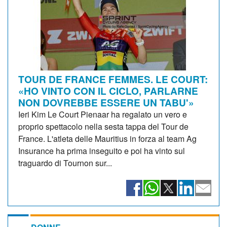
TOUR DE FRANCE FEMMES. LE COURT:
«HO VINTO CON IL CICLO, PARLARNE
NON DOVREBBE ESSERE UN TABU'»
Ieri Kim Le Court Pienaar ha regalato un vero e
proprio spettacolo nella sesta tappa del Tour de
France. L'atleta delle Mauritius in forza al team Ag
Insurance ha prima inseguito e poi ha vinto sul
traguardo di Tournon sur...