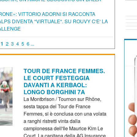
IRONE»: VITTORIO ADORNI SI RACCONTA
ALPS DIVENTA "VIRTUALE". SU ROUVY C'E' LA
HALLENGE
1
2
3
4
5
6 ...
TOUR DE FRANCE FEMMES.
LE COURT FESTEGGIA
DAVANTI A KERBAOL:
LONGO BORGHINI 7A
La Montbrison / Tournon sur Rhône,
sesta tappa del Tour de France
Femmes, si è conclusa con una volata
a ranghi ristretti vinta dalla
campionessa dell'Ile Maurice Kim Le
Court. La capitana della AG Insurance