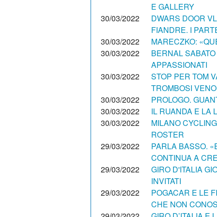
E GALLERY
30/03/2022
DWARS DOOR VLA
FIANDRE. I PART
30/03/2022
MARECZKO: «QUE
30/03/2022
BERNAL SABATO 
APPASSIONATI
30/03/2022
STOP PER TOM 
TROMBOSI VEN
30/03/2022
PROLOGO. GUANTI
30/03/2022
IL RUANDA E LA 
30/03/2022
MILANO CYCLING
ROSTER
29/03/2022
PARLA BASSO. «
CONTINUA A CR
29/03/2022
GIRO D'ITALIA G
INVITATI
29/03/2022
POGACAR E LE 
CHE NON CONO
29/03/2022
GIRO D’ITALIA E