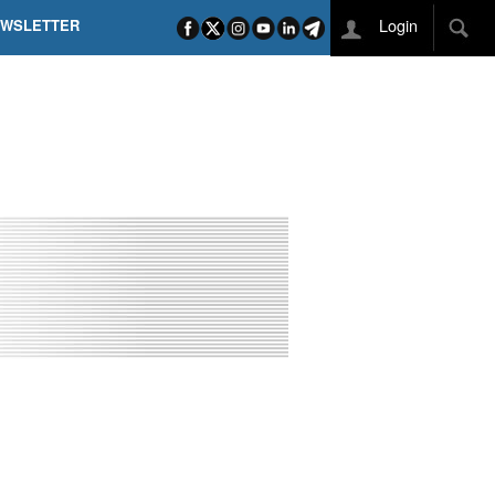
Login
EWSLETTER
 POEL SUI CAMPI ELISI! POGAČAR NELLA STORIA
L TAPPONE DEI TAPPONI
DEJ IN UNA TAPPA PAZZESCA
ETTE INCORONA CARAPAZ
O DI PHILIPSEN SU SCHMID E KOOIJ