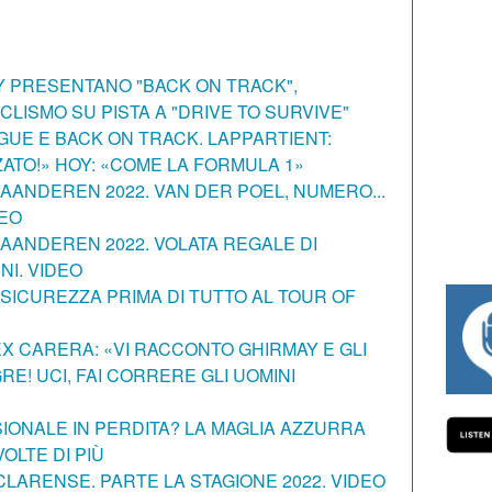
Y PRESENTANO "BACK ON TRACK",
CLISMO SU PISTA A "DRIVE TO SURVIVE"
UE E BACK ON TRACK. LAPPARTIENT:
ATO!» HOY: «COME LA FORMULA 1»
ANDEREN 2022. VAN DER POEL, NUMERO...
DEO
ANDEREN 2022. VOLATA REGALE DI
I. VIDEO
 SICUREZZA PRIMA DI TUTTO AL TOUR OF
#334 CHARLY WEGELIUS, MAURO GIA
EX CARERA: «VI RACCONTO GHIRMAY E GLI
RE! UCI, FAI CORRERE GLI UOMINI
SIONALE IN PERDITA? LA MAGLIA AZZURRA
OLTE DI PIÙ
LARENSE. PARTE LA STAGIONE 2022. VIDEO