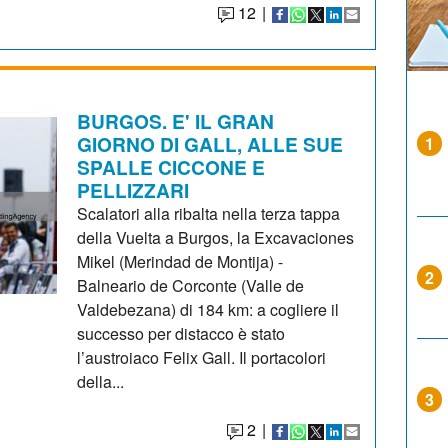
12
|
BURGOS. E' IL GRAN
GIORNO DI GALL, ALLE SUE
1
SPALLE CICCONE E
PELLIZZARI
Scalatori alla ribalta nella terza tappa
della Vuelta a Burgos, la Excavaciones
Mikel (Merindad de Montija) -
2
Balneario de Corconte (Valle de
Valdebezana) di 184 km: a cogliere il
successo per distacco è stato
l’austroiaco Felix Gall. Il portacolori
della...
3
2
|