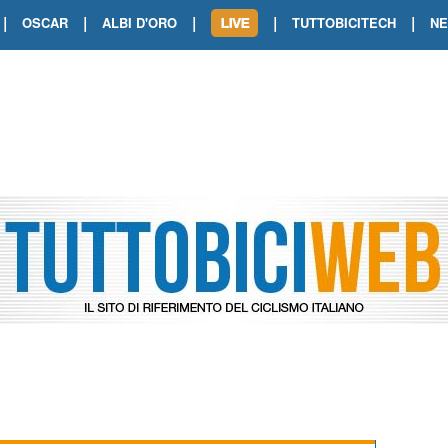
|
|
|
|
|
OSCAR
ALBI D'ORO
TUTTOBICITECH
N
TOUR DE FRANCE. SHOW DI VAN DER
TOUR DE FRANCE. CARAPAZ FIRMA I
TOUR DE FRANCE. POKERISSIMO TA
TOUR DE FRANCE. ORCIERES-MERL
TOUR DE FRANCE. A VOIRON TRIONF