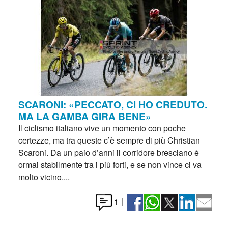
SCARONI: «PECCATO, CI HO CREDUTO.
MA LA GAMBA GIRA BENE»
Il ciclismo italiano vive un momento con poche
certezze, ma tra queste c’è sempre di più Christian
Scaroni. Da un paio d’anni il corridore bresciano è
ormai stabilmente tra i più forti, e se non vince ci va
molto vicino....
1
|