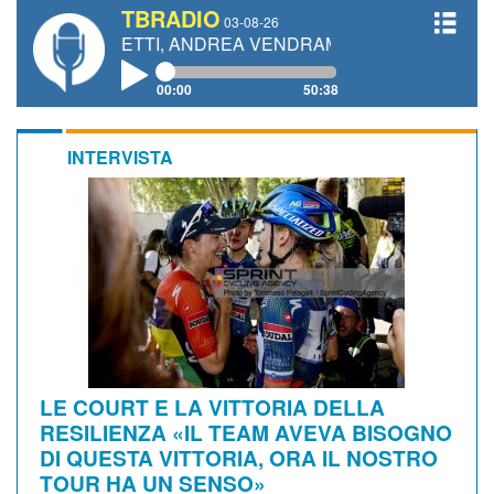
TBRADIO
03-08-26
 GIANETTI, ANDREA VENDRAME, FILIPPO FIORELLI
00:00
50:38
INTERVISTA
LE COURT E LA VITTORIA DELLA
RESILIENZA «IL TEAM AVEVA BISOGNO
DI QUESTA VITTORIA, ORA IL NOSTRO
TOUR HA UN SENSO»