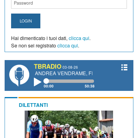
LOGIN
Hai dimenticato i tuoi dati,
clicca qui
.
Se non sei registrato
clicca qui
.
TBRADIO
03-08-26
TTI, ANDREA VENDRAME, FILIPPO FIORELLI
00:00
50:38
DILETTANTI