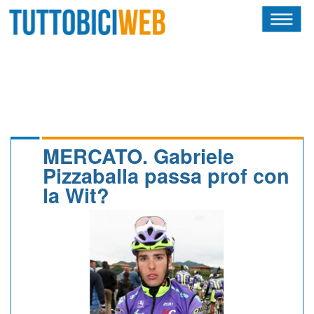
HOME
RIVISTA
SQUADRE
ATLETI
MERCATO. Gabriele
Pizzaballa passa prof con
CALENDARIO
la Wit?
OSCAR
ALBI D'ORO
NEWSLETTER