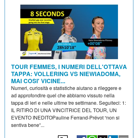
TOUR FEMMES, I NUMERI DELL'OTTAVA
TAPPA: VOLLERING VS NIEWIADOMA,
MAI COSI' VICINE...
Numeri, curiosità e statistiche aiutano a rileggere e
ad approfondire quel che abbiamo vissuto nella
tappa di ieri e nelle ultime tre settimane. Seguiteci: 1:
IL RITIRO DI UNA VINCITRICE DEL TOUR, UN
EVENTO INEDITOPauline Ferrand-Prévot “non si
sentiva bene”...