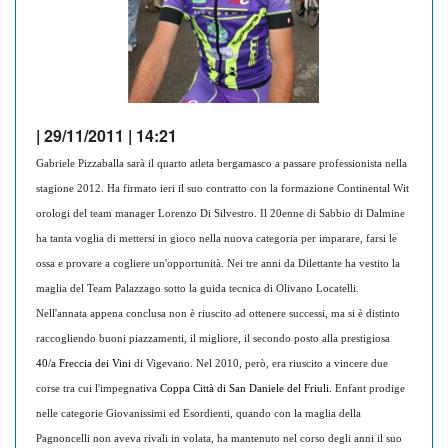
| 29/11/2011 | 14:21
Gabriele Pizzaballa sarà il quarto atleta bergamasco a passare professionista nella
stagione 2012. Ha firmato ieri il suo contratto con la formazione Continental Wit
orologi del team manager Lorenzo Di Silvestro. Il 20enne di Sabbio di Dalmine
ha tanta voglia di mettersi in gioco nella nuova categoria per imparare, farsi le
ossa e provare a cogliere un'opportunità. Nei tre anni da Dilettante ha vestito la
maglia del Team Palazzago sotto la guida tecnica di Olivano Locatelli.
Nell'annata appena conclusa non è riuscito ad ottenere successi, ma si è distinto
raccogliendo buoni piazzamenti, il migliore, il secondo posto alla prestigiosa
40/a Freccia dei Vini
di Vigevano. Nel 2010, però, era riuscito a vincere due
corse tra cui l'impegnativa
Coppa Città di San Daniele del Friuli
.
Enfant prodige
nelle categorie Giovanissimi ed Esordienti, quando con la maglia della
Pagnoncelli non aveva rivali in volata, ha mantenuto nel corso degli anni il suo