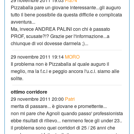
29 novembre 2011 19:03
Fra74
Pizzaballa pare un giovane interessante...gli auguro
tutto il bene possibile da questa difficile e complicata
avventura...
Ma, invece ANDREA PALINI con chi è passato
PROF, scusate?!? Grazie per l'informazione...a
chiunque di voi dovesse darmela ;)...
29 novembre 2011 19:14
MORO
Il problema non è Pizzaballa al quale auguro il
meglio, ma la f.c.i e peggio ancora l'u.c.i. siamo alle
solite.
ottimo corridore
29 novembre 2011 20:00
Patri
merita di passare... è giovane e promettente...
non mi pare che Agnoli quando passo' professionista
ebbe risultati di rilievo... nemmeno fece gli under 23..
il problema sono quei corridori di 25 / 26 anni che