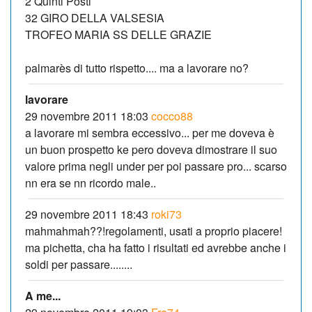
2 Quinti Posti
32 GIRO DELLA VALSESIA
TROFEO MARIA SS DELLE GRAZIE
palmarès di tutto rispetto.... ma a lavorare no?
lavorare
29 novembre 2011 18:03
cocco88
a lavorare mi sembra eccessivo... per me doveva è
un buon prospetto ke pero doveva dimostrare il suo
valore prima negli under per poi passare pro... scarso
nn era se nn ricordo male..
29 novembre 2011 18:43
roki73
mahmahmah??!regolamenti, usati a proprio piacere!
ma pichetta, cha ha fatto i risultati ed avrebbe anche i
soldi per passare........
A me...