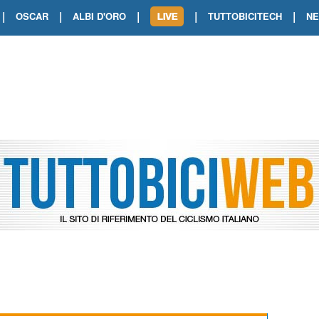
|
|
|
|
|
OSCAR
ALBI D'ORO
TUTTOBICITECH
N
TOUR DE FRANCE. SHOW DI VAN DER
TOUR DE FRANCE. CARAPAZ FIRMA I
TOUR DE FRANCE. POKERISSIMO TA
TOUR DE FRANCE. ORCIERES-MERL
TOUR DE FRANCE. A VOIRON TRIONF