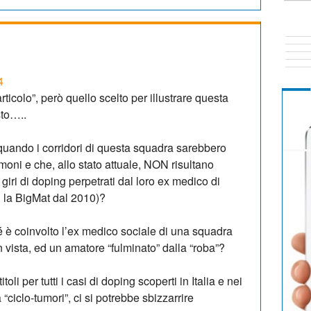
4
articolo”, però quello scelto per illustrare questa
sto…..
uando i corridori di questa squadra sarebbero
stimoni e che, allo stato attuale, NON risultano
giri di doping perpetrati dal loro ex medico di
 la BigMat dal 2010)?
é è coinvolto l’ex medico sociale di una squadra
n vista, ed un amatore “fulminato” dalla “roba”?
toli per tutti i casi di doping scoperti in Italia e nei
 “ciclo-tumori”, ci si potrebbe sbizzarrire