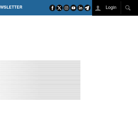
Login
EWSLETTER
 POEL SUI CAMPI ELISI! POGAČAR NELLA STORIA
L TAPPONE DEI TAPPONI
DEJ IN UNA TAPPA PAZZESCA
ETTE INCORONA CARAPAZ
O DI PHILIPSEN SU SCHMID E KOOIJ