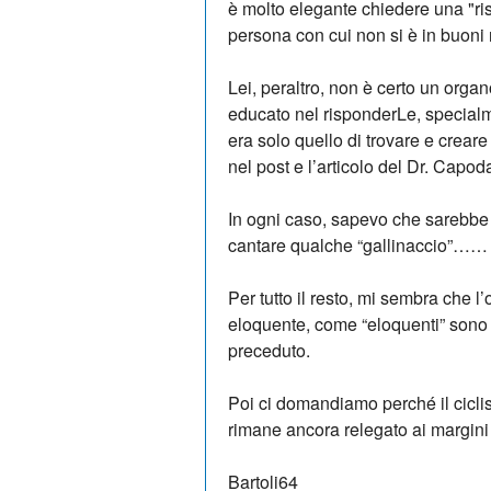
è molto elegante chiedere una "ri
persona con cui non si è in buoni 
Lei, peraltro, non è certo un organ
educato nel risponderLe, special
era solo quello di trovare e crear
nel post e l’articolo del Dr. Capo
In ogni caso, sapevo che sarebbe b
cantare qualche “gallinaccio”…… 
Per tutto il resto, mi sembra che l’
eloquente, come “eloquenti” sono 
preceduto.
Poi ci domandiamo perché il cicli
rimane ancora relegato ai margini
Bartoli64