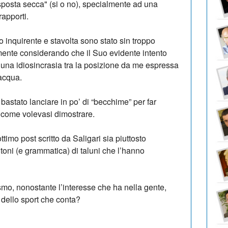
sposta secca" (si o no), specialmente ad una
rapporti.
o inquirente e stavolta sono stato sin troppo
mente considerando che il Suo evidente intento
e una idiosincrasia tra la posizione da me espressa
dacqua.
astato lanciare in po’ di “becchime” per far
come volevasi dimostrare.
ottimo post scritto da Saligari sia piuttosto
toni (e grammatica) di taluni che l’hanno
smo, nonostante l’interesse che ha nella gente,
 dello sport che conta?