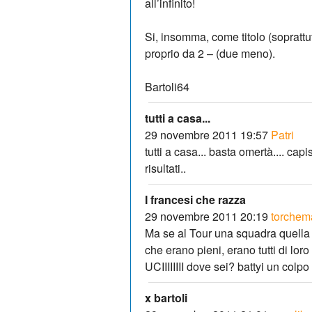
all’infinito!
Si, insomma, come titolo (soprattut
proprio da 2 – (due meno).
Bartoli64
tutti a casa...
29 novembre 2011 19:57
Patri
tutti a casa... basta omertà.... ca
risultati..
I francesi che razza
29 novembre 2011 20:19
torchem
Ma se al Tour una squadra quella 
che erano pieni, erano tutti di loro
UCIIIIIIII dove sei? battyi un colpo
x bartoli