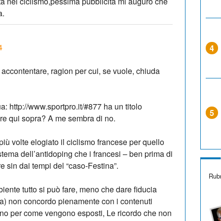
a nel ciclismo,pessima pubblicità mi auguro che
a.
4
4
accontentare, ragion per cui, se vuole, chiuda
a: http://www.sportpro.it/#877 ha un titolo
5
re qui sopra? A me sembra di no.
più volte elogiato il ciclismo francese per quello
istema dell’antidoping che i francesi – ben prima di
re sin dai tempi del “caso-Festina”.
Rubr
ente tutto si può fare, meno che dare fiducia
lta) non concordo pienamente con i contenuti
meno per come vengono esposti, Le ricordo che non