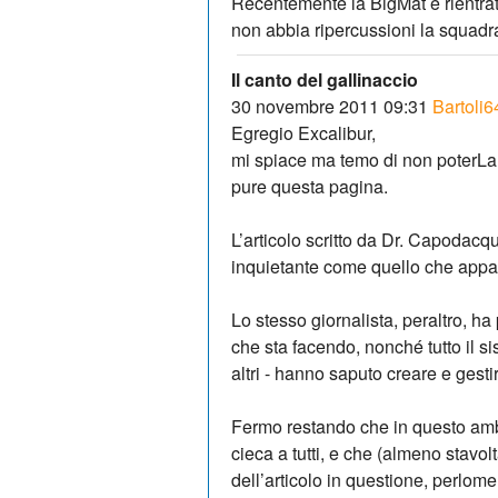
Recentemente la BigMat è rientrat
non abbia ripercussioni la squadr
Il canto del gallinaccio
30 novembre 2011 09:31
Bartoli6
Egregio Excalibur,
mi spiace ma temo di non poterLa 
pure questa pagina.
L’articolo scritto da Dr. Capodacqu
inquietante come quello che appa
Lo stesso giornalista, peraltro, ha 
che sta facendo, nonché tutto il s
altri - hanno saputo creare e gesti
Fermo restando che in questo ambi
cieca a tutti, e che (almeno stavo
dell’articolo in questione, perlo