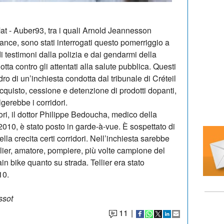
at - Auber93, tra i quali Arnold Jeannesson
ance, sono stati interrogati questo pomerriggio a
 di testimoni dalla polizia e dai gendarmi della
tta contro gli attentati alla salute pubblica. Questi
dro di un’inchiesta condotta dal tribunale di Créteil
cquisto, cessione e detenzione di prodotti dopanti,
gerebbe i corridori.
ori, il dottor Philippe Bedoucha, medico della
2010, è stato posto in garde-à-vue. È sospettato di
lla crecita certi corridori. Nell’inchiesta sarebbe
lier, amatore, pompiere, più volte campione del
in bike quanto su strada. Tellier era stato
10.
ssot
11
|