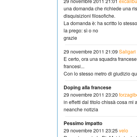
29 novembre 2011 21:01
excalibu
una domanda che richiede una ris
disquisizioni filosofiche.
La domanda è: ha scritto lo stes
la prego: sì o no
grazie
29 novembre 2011 21:09
Saligari
E certo, ora una squadra francese 
francesi...
Con lo stesso metro di giudizio qu
Doping alla francese
29 novembre 2011 23:20
forzagi
in effetti dal titolo chissà cosa m
neanche notizia
Pessimo impatto
29 novembre 2011 23:25
velo