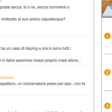
r
posta secca: sì o no, senza commenti o
so rimbrotto al suo amico capodacqua?
1
ha un caso di doping e ora lo sono tutti i
i in Italia saremmo messi proprio male allora...
2
bosimoni
i aspettavo, un cicloamatore preso per epo...non fa
3