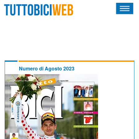
HOME
RIVISTA
SQUADRE
ATLETI
Numero di Agosto 2023
CALENDARIO
OSCAR
ALBI D'ORO
NEWSLETTER