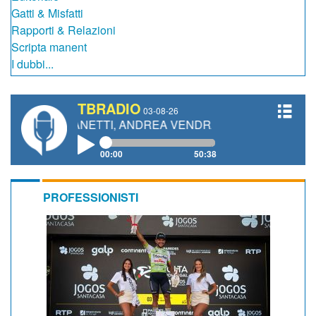
Gatti & Misfatti
Rapporti & Relazioni
Scripta manent
I dubbi...
TBRADIO
03-08-26
RO GIANETTI, ANDREA VENDRAME, FILIPPO FIORELLI
00:00
50:38
PROFESSIONISTI