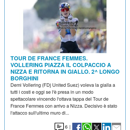
TOUR DE FRANCE FEMMES.
VOLLERING PIAZZA IL COLPACCIO A
NIZZA E RITORNA IN GIALLO. 2^ LONGO
BORGHINI
Demi Vollering (FDj United Suez) voleva la gialla a
tutti i costi e oggi se l'è presa in un modo
spettacolare vincendo l'ottava tappa del Tour de
France Femmes con arrivo a Nizza. Decisivo è stato
l'attacco sull'ultimo muro di...
6
|