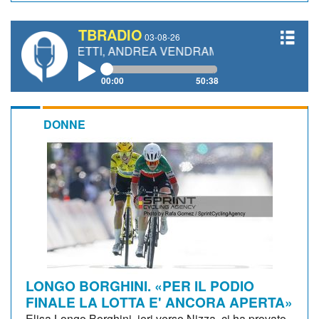
TBRADIO
03-08-26
GIANETTI, ANDREA VENDRAME, FILIPPO FIORELLI
00:00
50:38
DONNE
LONGO BORGHINI. «PER IL PODIO
FINALE LA LOTTA E' ANCORA APERTA»
Elisa Longo Borghini, ieri verso Nizza, ci ha provato