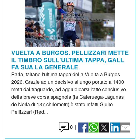
VUELTA A BURGOS. PELLIZZARI METTE
IL TIMBRO SULL'ULTIMA TAPPA, GALL
FA SUA LA GENERALE
Parla italiano l'ultima tappa della Vuelta a Burgos
2026. Grazie ad un decisivo allungo portato a 1400
metri dal traguardo, ad aggiudicarsi l'atto conclusivo
della breve corsa spagnola (la Caleruega-Lagunas
de Neila di 137 chilometri) è stato infatti Giulio
Pellizzari (Red...
8
|