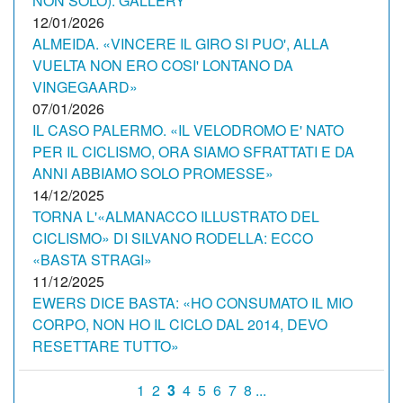
NON SOLO). GALLERY
12/01/2026
ALMEIDA. «VINCERE IL GIRO SI PUO', ALLA
VUELTA NON ERO COSI' LONTANO DA
VINGEGAARD»
07/01/2026
IL CASO PALERMO. «IL VELODROMO E' NATO
PER IL CICLISMO, ORA SIAMO SFRATTATI E DA
ANNI ABBIAMO SOLO PROMESSE»
14/12/2025
TORNA L'«ALMANACCO ILLUSTRATO DEL
CICLISMO» DI SILVANO RODELLA: ECCO
«BASTA STRAGI»
11/12/2025
EWERS DICE BASTA: «HO CONSUMATO IL MIO
CORPO, NON HO IL CICLO DAL 2014, DEVO
RESETTARE TUTTO»
1
2
3
4
5
6
7
8 ...