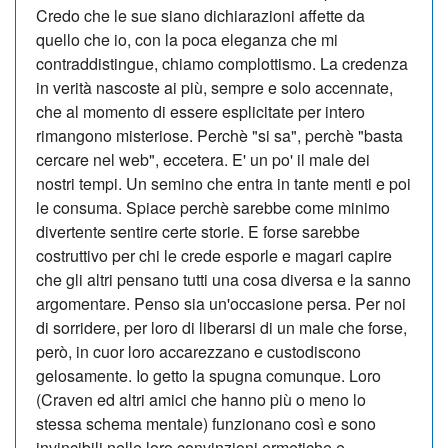
Credo che le sue siano dichiarazioni affette da
quello che io, con la poca eleganza che mi
contraddistingue, chiamo complottismo. La credenza
in verità nascoste ai più, sempre e solo accennate,
che al momento di essere esplicitate per intero
rimangono misteriose. Perchè "si sa", perchè "basta
cercare nel web", eccetera. E' un po' il male dei
nostri tempi. Un semino che entra in tante menti e poi
le consuma. Spiace perchè sarebbe come minimo
divertente sentire certe storie. E forse sarebbe
costruttivo per chi le crede esporle e magari capire
che gli altri pensano tutti una cosa diversa e la sanno
argomentare. Penso sia un'occasione persa. Per noi
di sorridere, per loro di liberarsi di un male che forse,
però, in cuor loro accarezzano e custodiscono
gelosamente. Io getto la spugna comunque. Loro
(Craven ed altri amici che hanno più o meno lo
stessa schema mentale) funzionano così e sono
invincibili nelle loro convinzioni ermetiche e