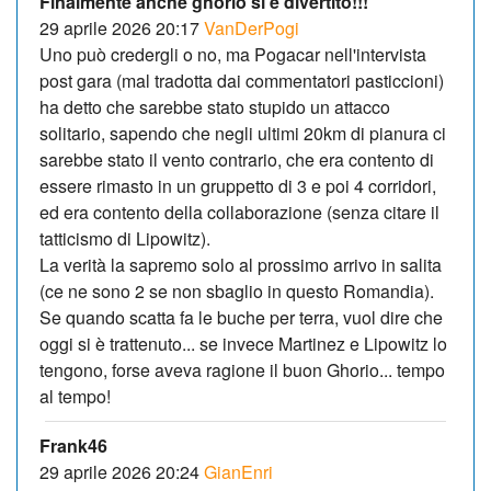
Finalmente anche ghorio si è divertito!!!
29 aprile 2026 20:17
VanDerPogi
Uno può credergli o no, ma Pogacar nell'intervista
post gara (mal tradotta dai commentatori pasticcioni)
ha detto che sarebbe stato stupido un attacco
solitario, sapendo che negli ultimi 20km di pianura ci
sarebbe stato il vento contrario, che era contento di
essere rimasto in un gruppetto di 3 e poi 4 corridori,
ed era contento della collaborazione (senza citare il
tatticismo di Lipowitz).
La verità la sapremo solo al prossimo arrivo in salita
(ce ne sono 2 se non sbaglio in questo Romandia).
Se quando scatta fa le buche per terra, vuol dire che
oggi si è trattenuto... se invece Martinez e Lipowitz lo
tengono, forse aveva ragione il buon Ghorio... tempo
al tempo!
Frank46
29 aprile 2026 20:24
GianEnri