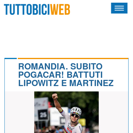
HOME
RIVISTA
SQUADRE
ATLETI
ROMANDIA. SUBITO
POGACAR! BATTUTI
CALENDARIO
LIPOWITZ E MARTINEZ
OSCAR
ALBI D'ORO
NEWSLETTER