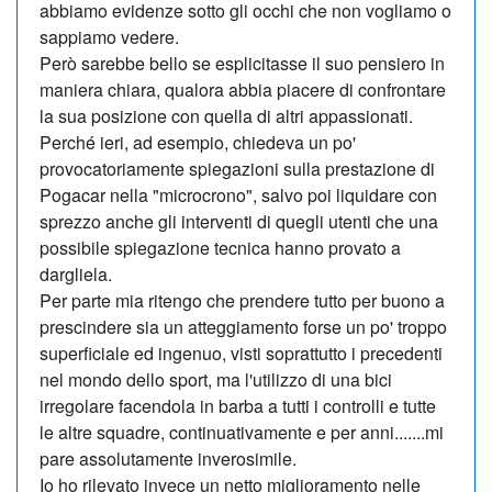
abbiamo evidenze sotto gli occhi che non vogliamo o
sappiamo vedere.
Però sarebbe bello se esplicitasse il suo pensiero in
maniera chiara, qualora abbia piacere di confrontare
la sua posizione con quella di altri appassionati.
Perché ieri, ad esempio, chiedeva un po'
provocatoriamente spiegazioni sulla prestazione di
Pogacar nella "microcrono", salvo poi liquidare con
sprezzo anche gli interventi di quegli utenti che una
possibile spiegazione tecnica hanno provato a
dargliela.
Per parte mia ritengo che prendere tutto per buono a
prescindere sia un atteggiamento forse un po' troppo
superficiale ed ingenuo, visti soprattutto i precedenti
nel mondo dello sport, ma l'utilizzo di una bici
irregolare facendola in barba a tutti i controlli e tutte
le altre squadre, continuativamente e per anni.......mi
pare assolutamente inverosimile.
Io ho rilevato invece un netto miglioramento nelle