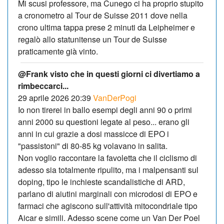
Mi scusi professore, ma Cunego ci ha proprio stupito
a cronometro al Tour de Suisse 2011 dove nella
crono ultima tappa prese 2 minuti da Leipheimer e
regalò allo statunitense un Tour de Suisse
praticamente già vinto.
@Frank visto che in questi giorni ci divertiamo a
rimbeccarci...
29 aprile 2026 20:39
VanDerPogi
Io non tirerei in ballo esempi degli anni 90 o primi
anni 2000 su questioni legate al peso... erano gli
anni in cui grazie a dosi massicce di EPO i
"passistoni" di 80-85 kg volavano in salita.
Non voglio raccontare la favoletta che il ciclismo di
adesso sia totalmente ripulito, ma i malpensanti sul
doping, tipo le inchieste scandalistiche di ARD,
parlano di aiutini marginali con microdosi di EPO e
farmaci che agiscono sull'attività mitocondriale tipo
Aicar e simili. Adesso scene come un Van Der Poel