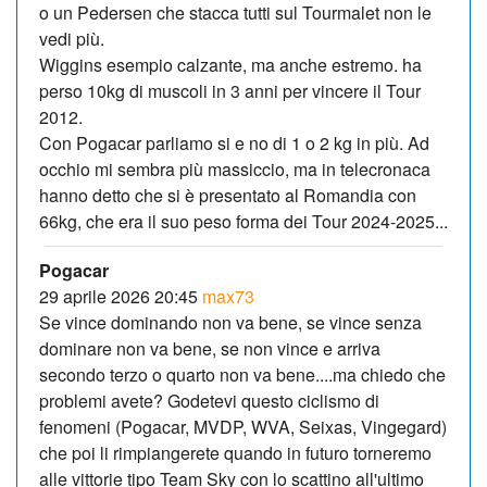
o un Pedersen che stacca tutti sul Tourmalet non le
vedi più.
Wiggins esempio calzante, ma anche estremo. ha
perso 10kg di muscoli in 3 anni per vincere il Tour
2012.
Con Pogacar parliamo si e no di 1 o 2 kg in più. Ad
occhio mi sembra più massiccio, ma in telecronaca
hanno detto che si è presentato al Romandia con
66kg, che era il suo peso forma dei Tour 2024-2025...
Pogacar
29 aprile 2026 20:45
max73
Se vince dominando non va bene, se vince senza
dominare non va bene, se non vince e arriva
secondo terzo o quarto non va bene....ma chiedo che
problemi avete? Godetevi questo ciclismo di
fenomeni (Pogacar, MVDP, WVA, Seixas, Vingegard)
che poi li rimpiangerete quando in futuro torneremo
alle vittorie tipo Team Sky con lo scattino all'ultimo