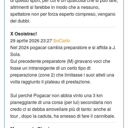
di questo sport, per cui è un qualcosa che si può fare,
altrimenti si farebbe in modo che a nessuno,
spettatore non per forza esperto compreso, vengano
dei dubbi.
X Osoistrac!
29 aprile 2026 23:27
SoCarlo
Nel 2024 pogacar cambia preparatore e si affida a J.
Sola.
Sul precedente preparatore (M) giravano voci che
fosse un intransigente di un certo tipo di
preparazione (zone 2) che limitasse i suoi atleti una
volta raggiunto il plateau di prestazione.
Sul perché Pogacar non abbia vinto una 3 km
pianeggiante di una corsa (per lui) secondaria non
credo ci si debba arrovellare più di tanto: anche al
tour , dopo la caduta, ha smesso di fare il cannibale.