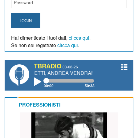
LOGIN
Hai dimenticato i tuoi dati,
clicca qui
.
Se non sei registrato
clicca qui
.
TBRADIO
03-08-26
 GIANETTI, ANDREA VENDRAME, FILIPPO FIORELLI
00:00
50:38
PROFESSIONISTI