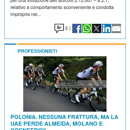
per una violazione dell’articolo 2.12.007 – 8.2.1,
relativo a comportamento sconveniente e condotta
impropria nei...
3
|
PROFESSIONISTI
POLONIA. NESSUNA FRATTURA, MA LA
UAE PERDE ALMEIDA, MOLANO E
COSNEFROY