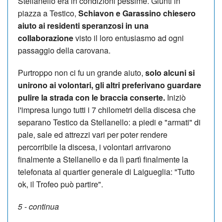
Stellanello era in condizioni pessime. Giunti in
piazza a Testico,
Schiavon e Garassino chiesero
aiuto ai residenti speranzosi in una
collaborazione
visto il loro entusiasmo ad ogni
passaggio della carovana.
Purtroppo non ci fu un grande aiuto,
solo alcuni si
unirono ai volontari, gli altri preferivano guardare
pulire la strada con le braccia conserte.
Iniziò
l'impresa lungo tutti i 7 chilometri della discesa che
separano Testico da Stellanello: a piedi e "armati" di
pale, sale ed attrezzi vari per poter rendere
percorribile la discesa, i volontari arrivarono
finalmente a Stellanello e da lì partì finalmente la
telefonata al quartier generale di Laigueglia: "Tutto
ok, il Trofeo può partire".
5 - continua