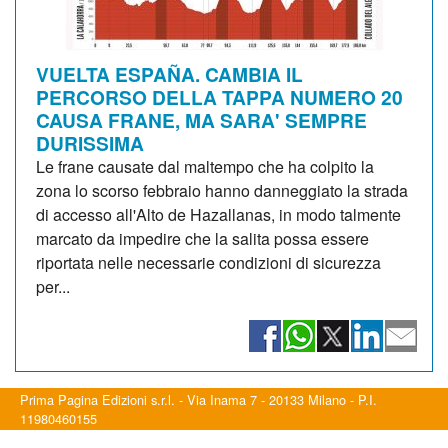
VUELTA ESPAÑA. CAMBIA IL
PERCORSO DELLA TAPPA NUMERO 20
CAUSA FRANE, MA SARA' SEMPRE
DURISSIMA
Le frane causate dal maltempo che ha colpito la
zona lo scorso febbraio hanno danneggiato la strada
di accesso all'Alto de Hazallanas, in modo talmente
marcato da impedire che la salita possa essere
riportata nelle necessarie condizioni di sicurezza
per...
Prima Pagina Edizioni s.r.l. - Via Inama 7 - 20133 Milano - P.I.
11980460155