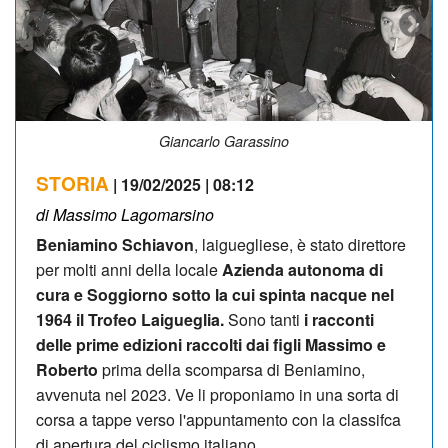
Il passaggio della corsa sul Testico innevato
STORIA
| 19/02/2025 | 08:12
di Massimo Lagomarsino
Beniamino Schiavon
, laiguegliese, è stato direttore
per molti anni della locale
Azienda autonoma di
cura e Soggiorno sotto la cui spinta nacque nel
1964 il Trofeo Laigueglia.
Sono tanti
i racconti
delle prime edizioni raccolti dai figli Massimo e
Roberto
prima della scomparsa di Beniamino,
avvenuta nel 2023. Ve li proponiamo in una sorta di
corsa a tappe verso l'appuntamento con la classifca
di apertura del ciclismo italiano.