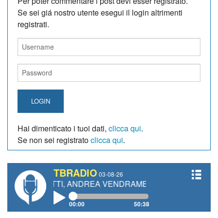
Per poter commentare i post devi esser registrato.
Se sei giá nostro utente esegui il login altrimenti
registrati.
LOGIN
Hai dimenticato i tuoi dati,
clicca qui
.
Se non sei registrato
clicca qui
.
TBRADIO
03-08-26
ANETTI, ANDREA VENDRAME, FILIPPO FIORELLI
00:00
50:38