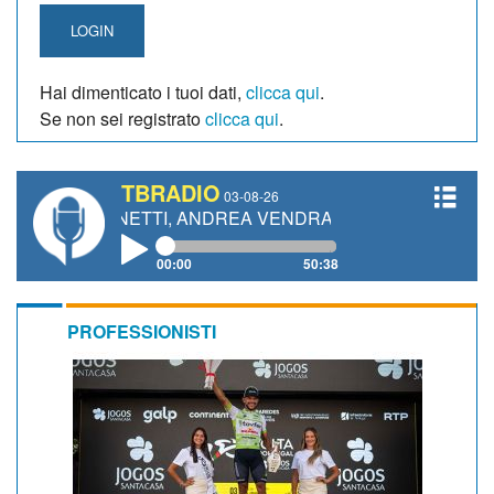
LOGIN
Hai dimenticato i tuoi dati,
clicca qui
.
Se non sei registrato
clicca qui
.
TBRADIO
03-08-26
GIANETTI, ANDREA VENDRAME, FILIPPO FIORELLI
00:00
50:38
PROFESSIONISTI