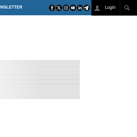
Login
EWSLETTER
 POEL SUI CAMPI ELISI! POGAČAR NELLA STORIA
L TAPPONE DEI TAPPONI
DEJ IN UNA TAPPA PAZZESCA
ETTE INCORONA CARAPAZ
O DI PHILIPSEN SU SCHMID E KOOIJ