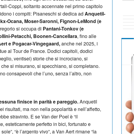
ali-Coppi, soltanto accennate nel primo capitolo
ividono i compiti: Pisaneschi si dedica ad
Anquetil-
ckx-Ocana, Moser-Saronni, Fignon-LeMond (e
egorio si occupa di
Pantani-Tonkov (e
llini-Petacchi, Boonen-Cancellara
, fino alle
ert e Pogacar-Vingegaard,
anche nel 2025, i
 due al Tour de France. Dodici capitoli, dodici
glio, ventisei) storie che si incrociano, si
e che si misurano, si specchiano, si completano.
ono consapevoli che l’uno, senza l’altro, non
nessuna finisce in parità e pareggio.
Anquetil
 risultati, ma non nella popolarità e nell’affetto,
bbe stravinto. E se Van der Poel è “il
te, esteticamente perfetto in bici, fortunato e
 sole”, “è l’argento vivo”, a Van Aert rimane “la