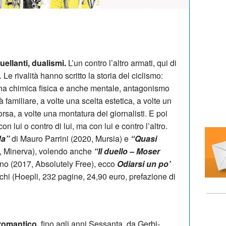
uellanti, dualismi.
L’un contro l’altro armati, qui di
 Le rivalità hanno scritto la storia del ciclismo:
 una chimica fisica e anche mentale, antagonismo
à familiare, a volte una scelta estetica, a volte un
corsa, a volte una montatura dei giornalisti. E poi
on lui o contro di lui, ma con lui e contro l’altro.
da”
di Mauro Parrini (2020, Mursia) e
“Quasi
1, Minerva), volendo anche
“Il duello – Moser
no (2017, Absolutely Free), ecco
Odiarsi un po’
chi (Hoepli, 232 pagine, 24,90 euro, prefazione di
 romantico,
fino agli anni Sessanta, da Gerbi-