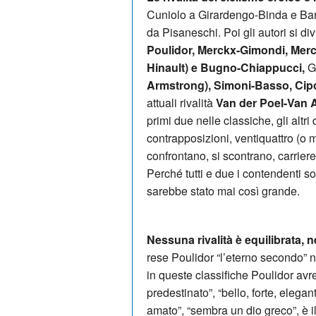
Cuniolo a Girardengo-Binda e Bart
da Pisaneschi. Poi gli autori si d
Poulidor, Merckx-Gimondi, Mer
Hinault) e Bugno-Chiappucci,
Gr
Armstrong), Simoni-Basso, Cipo
attuali rivalità
Van der Poel-Van A
primi due nelle classiche, gli altri
contrapposizioni, ventiquattro (o me
confrontano, si scontrano, carrier
Perché tutti e due i contendenti s
sarebbe stato mai così grande.
Nessuna rivalità è equilibrata, 
rese Poulidor “l’eterno secondo” nei
in queste classifiche Poulidor avre
predestinato”, “bello, forte, elegan
amato”, “sembra un dio greco”, è il