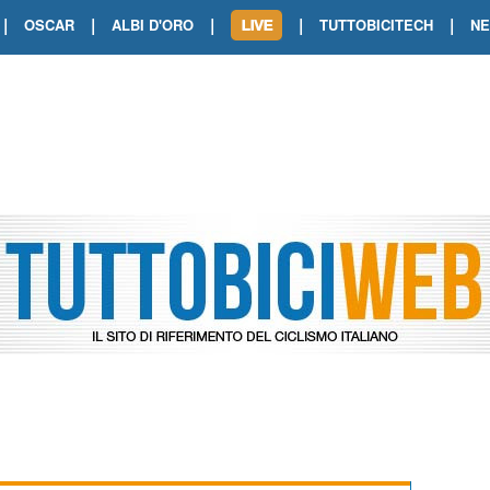
|
|
|
|
|
OSCAR
ALBI D'ORO
TUTTOBICITECH
N
TOUR DE FRANCE. SHOW DI VAN DER
TOUR DE FRANCE. CARAPAZ FIRMA I
TOUR DE FRANCE. POKERISSIMO TA
TOUR DE FRANCE. ORCIERES-MERL
TOUR DE FRANCE. A VOIRON TRIONF