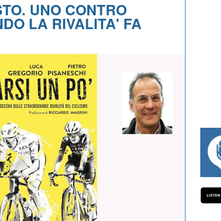
STO. UNO CONTRO
DO LA RIVALITA' FA
#334 CHARLY WEGELIUS, MAURO GIANET