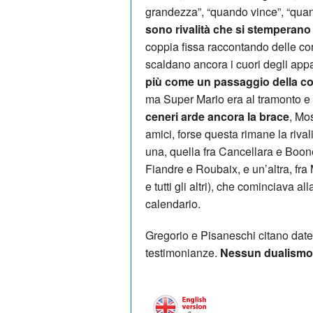
grandezza”, “quando vince”, “quan
sono rivalità che si stemperano
coppia fissa raccontando delle c
scaldano ancora i cuori degli app
più come un passaggio della c
ma Super Mario era al tramonto e 
ceneri arde ancora la brace
, Mo
amici, forse questa rimane la rival
una, quella fra Cancellara e Boon
Fiandre e Roubaix, e un’altra, fr
e tutti gli altri), che cominciava a
calendario.
Gregorio e Pisaneschi citano date
testimonianze.
Nessun dualismo, 