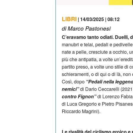
LIBRI
| 14/03/2025 | 08:12
di Marco Pastonesi
C’eravamo tanto odiati. Duelli, d
manubri e telai, pedali e pedivelle.
nate a pelle, cresciute a occhio,
più che antipatia, a volte un’eredit
partito preso, a volte uno stile di 
schieramenti, o di qui o di là, non c
Così, dopo
“Pedali nella leggen
nemici”
di Dario Ceccarelli (202
contro Fignon”
di Lorenzo Fabia
di Luca Gregorio e Pietro Pisanes
Riccardo Magrini).
Le rivalità del ciclismo eroico e