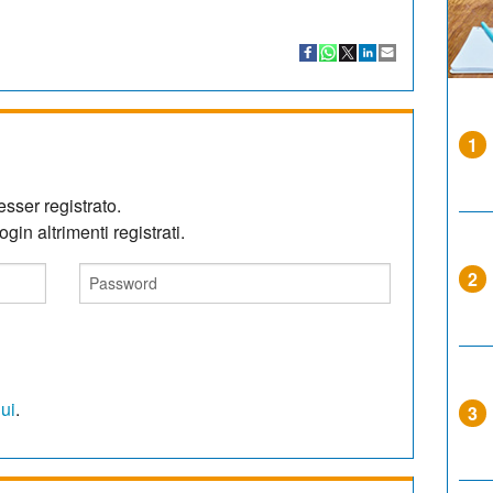
1
sser registrato.
gin altrimenti registrati.
2
qui
.
3