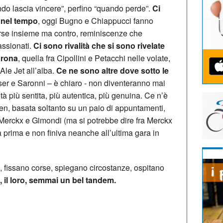
do lascia vincere”, perfino “quando perde”.
Ci
 nel tempo
, oggi Bugno e Chiappucci fanno
orse insieme ma contro, reminiscenze che
assionati.
Ci sono rivalità che si sono rivelate
orona
, quella fra Cipollini e Petacchi nelle volate,
Ale Jet all’alba.
Ce ne sono altre dove sotto le
ser e Saronni – è chiaro - non diventeranno mai
ità più sentita, più autentica, più genuina. Ce n’è
en, basata soltanto su un paio di appuntamenti,
a Merckx e Gimondi (ma si potrebbe dire fra Merckx
lla prima e non finiva neanche all’ultima gara in
, fissano corse, spiegano circostanze, ospitano
il loro, semmai un bel tandem.