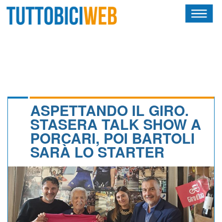
HOME
RIVISTA
SQUADRE
ATLETI
ASPETTANDO IL GIRO.
STASERA TALK SHOW A
CALENDARIO
PORCARI, POI BARTOLI
SARÀ LO STARTER
OSCAR
ALBI D'ORO
NEWSLETTER