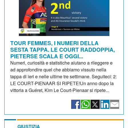
TOUR FEMMES, I NUMERI DELLA
SESTA TAPPA. LE COURT RADDOPPIA,
PIETERSE SCALA E OGGI...
Numeri, curiosità e statistiche aiutano a rileggere e
ad approfondire quel che abbiamo vissuto nella
tappa di ieri e nelle ultime tre settimane. Seguiteci: 2:
LE COURT-PIENAAR SI RIPETE!Un anno dopo la
vittoria a Guéret, Kim Le Court-Pienaar si ripete...
GIUSTIZIA