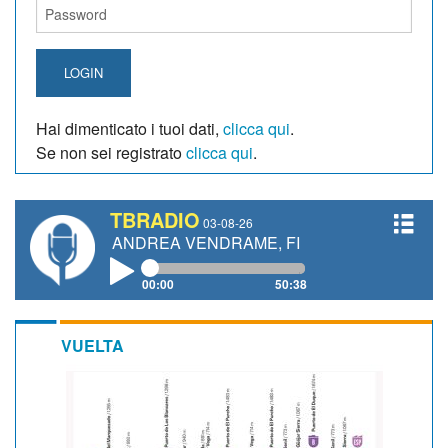
LOGIN
Hai dimenticato i tuoi dati,
clicca qui
.
Se non sei registrato
clicca qui
.
TBRADIO
03-08-26
TTI, ANDREA VENDRAME, FILIPPO FIORELLI
00:00
50:38
VUELTA