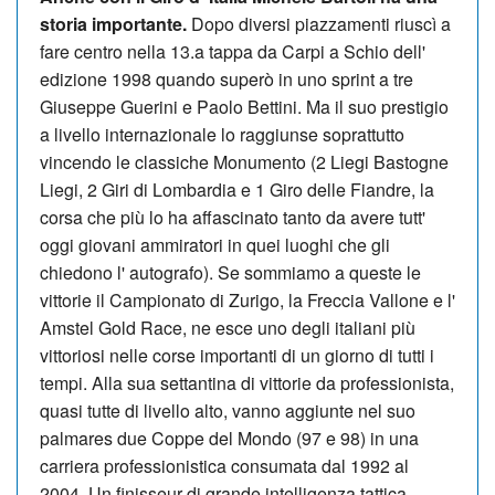
storia importante.
Dopo diversi piazzamenti riuscì a
fare centro nella 13.a tappa da Carpi a Schio dell'
edizione 1998 quando superò in uno sprint a tre
Giuseppe Guerini e Paolo Bettini. Ma il suo prestigio
a livello internazionale lo raggiunse soprattutto
vincendo le classiche Monumento (2 Liegi Bastogne
Liegi, 2 Giri di Lombardia e 1 Giro delle Fiandre, la
corsa che più lo ha affascinato tanto da avere tutt'
oggi giovani ammiratori in quei luoghi che gli
chiedono l' autografo). Se sommiamo a queste le
vittorie il Campionato di Zurigo, la Freccia Vallone e l'
Amstel Gold Race, ne esce uno degli italiani più
vittoriosi nelle corse importanti di un giorno di tutti i
tempi. Alla sua settantina di vittorie da professionista,
quasi tutte di livello alto, vanno aggiunte nel suo
palmares due Coppe del Mondo (97 e 98) in una
carriera professionistica consumata dal 1992 al
2004. Un finisseur di grande intelligenza tattica