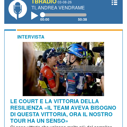
TBRADIO
03-08-26
ANETTI, ANDREA VENDRAME, FILIPPO FIORELLI
00:00
50:38
INTERVISTA
LE COURT E LA VITTORIA DELLA
RESILIENZA «IL TEAM AVEVA BISOGNO
DI QUESTA VITTORIA, ORA IL NOSTRO
TOUR HA UN SENSO»