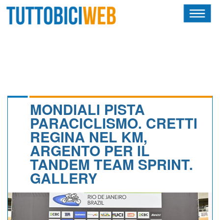
HOME
RIVISTA
SQUADRE
ATLETI
MONDIALI PISTA
PARACICLISMO. CRETTI
CALENDARIO
REGINA NEL KM,
ARGENTO PER IL
OSCAR
TANDEM TEAM SPRINT.
ALBI D'ORO
GALLERY
NEWSLETTER