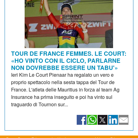
TOUR DE FRANCE FEMMES. LE COURT:
«HO VINTO CON IL CICLO, PARLARNE
NON DOVREBBE ESSERE UN TABU'»
Ieri Kim Le Court Pienaar ha regalato un vero e
proprio spettacolo nella sesta tappa del Tour de
France. L'atleta delle Mauritius in forza al team Ag
Insurance ha prima inseguito e poi ha vinto sul
traguardo di Tournon sur...