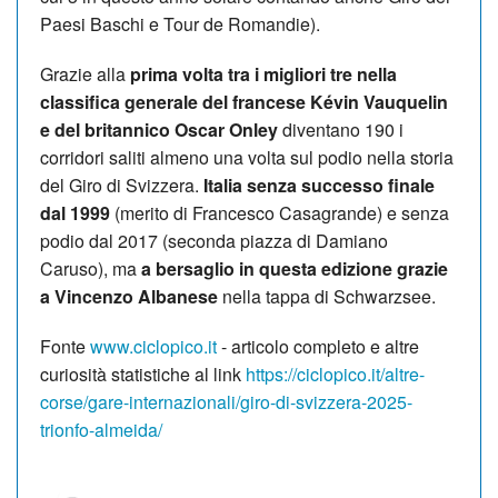
Paesi Baschi e Tour de Romandie).
Grazie alla
prima volta tra i migliori tre nella
classifica generale del francese Kévin Vauquelin
e del britannico Oscar Onley
diventano 190 i
corridori saliti almeno una volta sul podio nella storia
del Giro di Svizzera.
Italia senza successo finale
dal 1999
(merito di Francesco Casagrande) e senza
podio dal 2017 (seconda piazza di Damiano
Caruso), ma
a bersaglio in questa edizione grazie
a Vincenzo Albanese
nella tappa di Schwarzsee.
Fonte
www.ciclopico.it
- articolo completo e altre
curiosità statistiche al link
https://ciclopico.it/altre-
corse/gare-internazionali/giro-di-svizzera-2025-
trionfo-almeida/