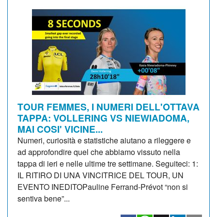
TOUR FEMMES, I NUMERI DELL'OTTAVA
TAPPA: VOLLERING VS NIEWIADOMA,
MAI COSI' VICINE...
Numeri, curiosità e statistiche aiutano a rileggere e
ad approfondire quel che abbiamo vissuto nella
tappa di ieri e nelle ultime tre settimane. Seguiteci: 1:
IL RITIRO DI UNA VINCITRICE DEL TOUR, UN
EVENTO INEDITOPauline Ferrand-Prévot “non si
sentiva bene”...