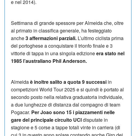
e nel 2014).
Settimana di grande spessore per Almeida che, oltre
al primato in classifica generale, ha festeggiato
anche
3 affermazioni parziali.
L’ultimo ciclista prima
del portoghese a conquistare il trionfo finale e 3
vittorie di tappa in una singola edizione
era stato nel
1985 l’australiano Phil Anderson.
Almeida
è inoltre salito a quota 9 successi
in
competizioni World Tour 2025 e si quindi è portato al
secondo posto nella relativa graduatoria individuale,
a due lunghezze di distanza dal compagno di team
Pogacar.
Per Joao sono 15 i piazzamenti nelle
gare del principale circuito UCI
disputate in
stagione e 5 corse a tappe totali vinte in carriera (di
cui 3 in questo anno solare contando anche Giro dei