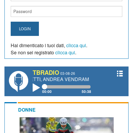
LOGIN
Hai dimenticato i tuoi dati,
clicca qui
.
Se non sei registrato
clicca qui
.
TBRADIO
03-08-26
IANETTI, ANDREA VENDRAME, FILIPPO FIORELLI
00:00
50:38
DONNE