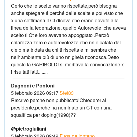
Certo che le scelte vanno rispettate,però bisogna
anche spiegare il perché delle scelte e poi visto che
x una settimana il Ct diceva che erano dovute alla
linea della federazione, quello Autorevole ,che aveva
scelto il Ct e loro avevano appoggiato .Perciò
chiarezza zero e autorevolezza che nn è calata dal
cielo ma è data da chi ti rispetta e mi sembra che
nell' ambiente più di uno nn gliela riconosca.Detto
questo la GARIBOLDI si meritava la convocazione x
i risultati fatti........
Dagnoni e Pontoni
5 febbraio 2026 09:17
Stef83
Riscrivo perché non pubblicato!Chiederei al
presidente,perché ha nominato un CT con una
squalifica per doping(1998)??
@pietrogiuliani
5 febbraio 2026 09:49
Fuga da lontano