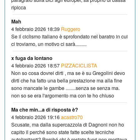
ripicca
Mah
4 febbraio 2026 18:39
Ruggero
Se il ciclismo italiano è sprofondato nel baratro in cui
ci troviamo, un motivo ci sarà.........
x fuga da lontano
4 febbraio 2026 18:57
PIZZACICLISTA
Non so cosa dovrei dirti , ma se è su Gregolini devo
dirti che ha fatto una bella prestazione ma alla fine
sono mancate le gambe ........senza se senza ma.
non so se era l'argomento ma con te ho chiuso
Ma che min...a di risposta è?
4 febbraio 2026 19:16
acastro70
Scusate, ma dalla supercazzola di Dagnoni non ho
capito il perché sono state fatte scelte tecniche
autolimitanti? Perché chi è restato fuori non meritava