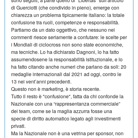
sono seguiti, a parte quello di "Libertas" sull'articolo
di Guerciotti (che condivido in pieno), emerge con
chiarezza un problema tipicamente italiano: la totale
confusione tra ruoli, competenze e responsabilità.
Partiamo da un dato oggettivo, che nessuno nei
commenti riesce seriamente a confutare: le scelte per
i Mondiali di ciclocross non sono state economiche,
ma tecniche. Lo ha dichiarato Dagnoni, lo ha fatto
assumendosene la responsabilità istituzionale, e lo
ha fatto citando anche numeri che parlano da soli: 20
medaglie internazionali dal 2021 ad oggi, contro le
13 nei vent’anni precedenti.
Questo non è marketing, è storia recente.
Tutto il resto è "confusione", fatta da chi confonde la
Nazionale con una “rappresentanza commerciale”
dei team, come se la maglia azzurra fosse una
specie di diritto automatico legato agli investimenti
privati.
Ma la Nazionale non è una vetrina per sponsor, non