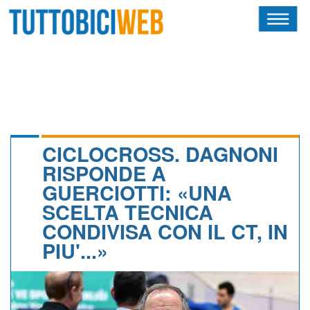
HOME
RIVISTA
SQUADRE
ATLETI
CICLOCROSS. DAGNONI
RISPONDE A
CALENDARIO
GUERCIOTTI: «UNA
SCELTA TECNICA
OSCAR
CONDIVISA CON IL CT, IN
ALBI D'ORO
PIU'...»
NEWSLETTER