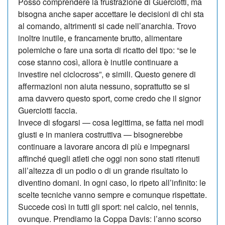
Posso comprendere la frustrazione di Guerciotti, ma
bisogna anche saper accettare le decisioni di chi sta
al comando, altrimenti si cade nell’anarchia. Trovo
inoltre inutile, e francamente brutto, alimentare
polemiche o fare una sorta di ricatto del tipo: “se le
cose stanno così, allora è inutile continuare a
investire nel ciclocross”, e simili. Questo genere di
affermazioni non aiuta nessuno, soprattutto se si
ama davvero questo sport, come credo che il signor
Guerciotti faccia.
Invece di sfogarsi — cosa legittima, se fatta nei modi
giusti e in maniera costruttiva — bisognerebbe
continuare a lavorare ancora di più e impegnarsi
affinché quegli atleti che oggi non sono stati ritenuti
all’altezza di un podio o di un grande risultato lo
diventino domani. In ogni caso, lo ripeto all’infinito: le
scelte tecniche vanno sempre e comunque rispettate.
Succede così in tutti gli sport: nel calcio, nel tennis,
ovunque. Prendiamo la Coppa Davis: l’anno scorso