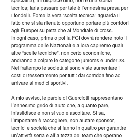
specialità), mi dispiace dirlo, non è una scelta
tecnica; farla passare per tale è l’ennesima presa per
i fondelli. Forse la vera “scelta tecnica” riguarda il
fatto che si sia ritenuto opportuno portare più corridori
agli Europei su pista che al Mondiale di cross.
In ogni caso, prima o poi la FCI dovrà rendere noto il
programma delle Nazionali e allora capiremo quali
altre “scelte tecniche”, non certo economiche,
andranno a colpire le categorie juniores e under 23.
Nel frattempo le società si sono viste aumentare i
costi di tesseramento per tutti: dai corridori fino ad
arrivare ai medici sportivi.
A mio avviso, le parole di Guerciotti rappresentano
l’ennesimo grido di aiuto che, a quanto pare,
infastidisce e non si vuole ascoltare. Si sa,
l’importante è raccogliere, non aiutare sponsor,
tecnici e società che si fanno in quattro per garantire
un’attività seria e all’altezza dei team che operano