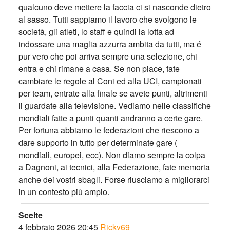
qualcuno deve mettere la faccia ci si nasconde dietro
al sasso. Tutti sappiamo il lavoro che svolgono le
società, gli atleti, lo staff e quindi la lotta ad
indossare una maglia azzurra ambita da tutti, ma é
pur vero che poi arriva sempre una selezione, chi
entra e chi rimane a casa. Se non piace, fate
cambiare le regole al Coni ed alla UCI, campionati
per team, entrate alla finale se avete punti, altrimenti
li guardate alla televisione. Vediamo nelle classifiche
mondiali fatte a punti quanti andranno a certe gare.
Per fortuna abbiamo le federazioni che riescono a
dare supporto in tutto per determinate gare (
mondiali, europei, ecc). Non diamo sempre la colpa
a Dagnoni, ai tecnici, alla Federazione, fate memoria
anche dei vostri sbagli. Forse riusciamo a migliorarci
in un contesto più ampio.
Scelte
4 febbraio 2026 20:45
Ricky69