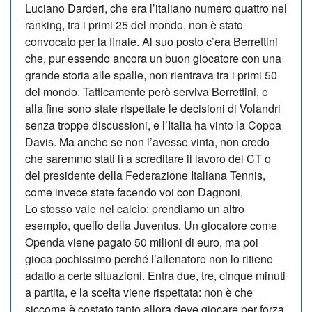
Luciano Darderi, che era l’italiano numero quattro nel
ranking, tra i primi 25 del mondo, non è stato
convocato per la finale. Al suo posto c’era Berrettini
che, pur essendo ancora un buon giocatore con una
grande storia alle spalle, non rientrava tra i primi 50
del mondo. Tatticamente però serviva Berrettini, e
alla fine sono state rispettate le decisioni di Volandri
senza troppe discussioni, e l’Italia ha vinto la Coppa
Davis. Ma anche se non l’avesse vinta, non credo
che saremmo stati lì a screditare il lavoro del CT o
del presidente della Federazione Italiana Tennis,
come invece state facendo voi con Dagnoni.
Lo stesso vale nel calcio: prendiamo un altro
esempio, quello della Juventus. Un giocatore come
Openda viene pagato 50 milioni di euro, ma poi
gioca pochissimo perché l’allenatore non lo ritiene
adatto a certe situazioni. Entra due, tre, cinque minuti
a partita, e la scelta viene rispettata: non è che
siccome è costato tanto allora deve giocare per forza.