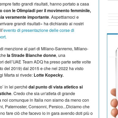
pre fatto grandi risultati, hanno portato a casa
 con le Olimpiadi per il movimento femminile,
sia veramente importante
. Aspettiamoci e
ivare grandi risultati» ha dichiarato ai nostri
l’
evento di presentazione delle corse di
ort.
di menzione al pari di Milano-Sanremo, Milano-
nche
la Strade Bianche donne
, una
lori dell’UAE Team ADQ ha preso parte sette volte
to del 2019) dal 2015 e che nel 2022 ha visto
ggi Marta si rivede:
Lotte Kopecky.
o’ in lei perché
dal punto di vista atletico si
stiche
. Credo che sia un'atleta di grande
ta noi comunque in Italia non siamo da meno con
i, Paternoster, Consonni, Persico...Diciamo che
no fare ciò che facevo io in gara avendo doti più o