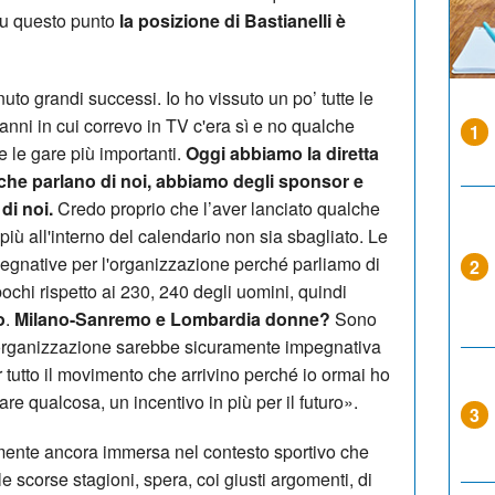
 Su questo punto
la posizione di Bastianelli è
uto grandi successi. Io ho vissuto un po’ tutte le
anni in cui correvo in TV c'era sì e no qualche
1
 le gare più importanti.
Oggi abbiamo la diretta
 che parlano di noi, abbiamo degli sponsor e
di noi.
Credo proprio che l’aver lanciato qualche
 più all'interno del calendario non sia sbagliato. Le
pegnative per l'organizzazione perché parliamo di
2
ochi rispetto ai 230, 240 degli uomini, quindi
o
.
Milano-Sanremo e Lombardia donne?
Sono
i organizzazione sarebbe sicuramente impegnativa
tutto il movimento che arrivino perché io ormai ho
re qualcosa, un incentivo in più per il futuro».
3
ente ancora immersa nel contesto sportivo che
le scorse stagioni, spera, coi giusti argomenti, di