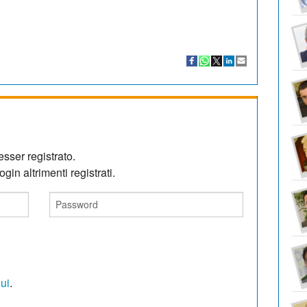
sser registrato.
gin altrimenti registrati.
qui
.