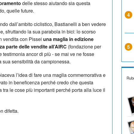
lioramento
delle stesso aiutando sia questa
o, quelle future.
4
do dall’ambito ciclistico, Bastianelli a ben vedere
e, sfruttando la sua parabola in bici: lo scorso
n vendita con Pissei
una maglia in edizione
za parte delle vendite all’AIRC
(fondazione per
5
e testimonia ancor di più - se mai ve ne fosse
e la sua sensibilità da campionessa.
iaceva l’idea di fare una maglia commemorativa e
Rubr
avato in beneficenza perché credo che questa
a tra le cose più importanti perché porta alla luce il
n difetta.