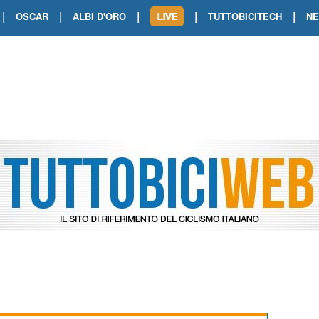
|
|
|
|
|
OSCAR
ALBI D'ORO
TUTTOBICITECH
N
TOUR DE FRANCE. SHOW DI VAN DER
TOUR DE FRANCE. CARAPAZ FIRMA I
TOUR DE FRANCE. POKERISSIMO TA
TOUR DE FRANCE. ORCIERES-MERL
TOUR DE FRANCE. A VOIRON TRIONF