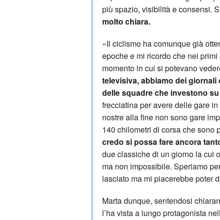
più spazio, visibilità e consensi.
molto chiara.
«Il ciclismo ha comunque già otten
epoche e mi ricordo che nei primi 
momento in cui si potevano vedere
televisiva, abbiamo dei giornali
delle squadre che investono su 
frecciatina per avere delle gare in
nostre alla fine non sono gare im
140 chilometri di corsa che sono p
credo si possa fare ancora tant
due classiche di un giorno la cu
ma non impossibile. Speriamo per 
lasciato ma mi piacerebbe poter da
Marta dunque, sentendosi chiaram
l’ha vista a lungo protagonista nel