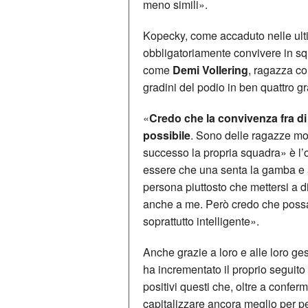
meno simili».
Kopecky, come accaduto nelle ul
obbligatoriamente convivere in sq
come
Demi Vollering
, ragazza co
gradini del podio in ben quattro gr
«
Credo che la convivenza fra di 
possibile
. Sono delle ragazze mo
successo la propria squadra» è l’
essere che una senta la gamba e ab
persona piuttosto che mettersi a d
anche a me. Però credo che possa
soprattutto intelligente».
Anche grazie a loro e alle loro ges
ha incrementato il proprio seguit
positivi questi che, oltre a confer
capitalizzare ancora meglio per pe