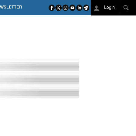
Login
EWSLETTER
 POEL SUI CAMPI ELISI! POGAČAR NELLA STORIA
L TAPPONE DEI TAPPONI
DEJ IN UNA TAPPA PAZZESCA
ETTE INCORONA CARAPAZ
O DI PHILIPSEN SU SCHMID E KOOIJ