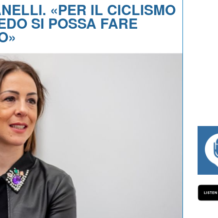
ELLI. «PER IL CICLISMO
EDO SI POSSA FARE
O»
#334 CHARLY WEGELIUS, MAURO GIANET