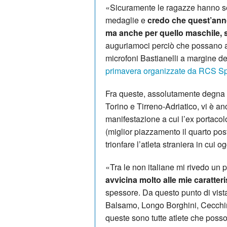
«Sicuramente le ragazze hanno sem
medaglie e
credo che quest’anno
ma anche per quello maschile, 
auguriamoci perciò che possano arr
microfoni Bastianelli a margine del
primavera organizzate da RCS Sp
Fra queste, assolutamente degna 
Torino e Tirreno-Adriatico, vi è a
manifestazione a cui l’ex portaco
(miglior piazzamento il quarto pos
trionfare l’atleta straniera in cui o
«Tra le non italiane mi rivedo un p
avvicina molto alle mie caratteri
spessore. Da questo punto di vis
Balsamo, Longo Borghini, Cecchin
queste sono tutte atlete che posso