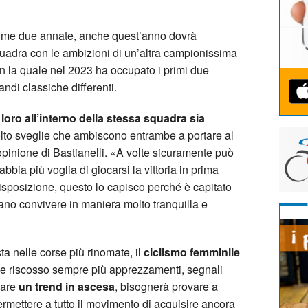
time due annate, anche quest’anno dovrà
uadra con le ambizioni di un’altra campionissima
n la quale nel 2023 ha occupato i primi due
andi classiche differenti.
loro all’interno della stessa squadra sia
lto sveglie che ambiscono entrambe a portare al
opinione di Bastianelli. «A volte sicuramente può
bia più voglia di giocarsi la vittoria in prima
isposizione, questo lo capisco perché è capitato
no convivere in maniera molto tranquilla e
ta nelle corse più rinomate, il
ciclismo femminile
o e riscosso sempre più apprezzamenti, segnali
mare
un trend in ascesa
, bisognerà provare a
rmettere a tutto il movimento di acquisire ancora