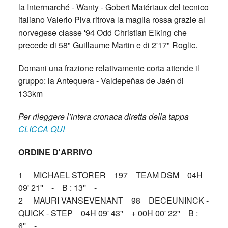
la Intermarché - Wanty - Gobert Matériaux del tecnico
italiano Valerio Piva ritrova la maglia rossa grazie al
norvegese classe '94 Odd Christian Eiking che
precede di 58" Guillaume Martin e di 2'17" Roglic.
Domani una frazione relativamente corta attende il
gruppo: la Antequera - Valdepeñas de Jaén di
133km
Per rileggere l’intera cronaca diretta della tappa
CLICCA QUI
ORDINE D'ARRIVO
1 MICHAEL STORER 197 TEAM DSM 04H
09' 21'' - B : 13'' -
2 MAURI VANSEVENANT 98 DECEUNINCK -
QUICK - STEP 04H 09' 43'' + 00H 00' 22'' B :
6'' -