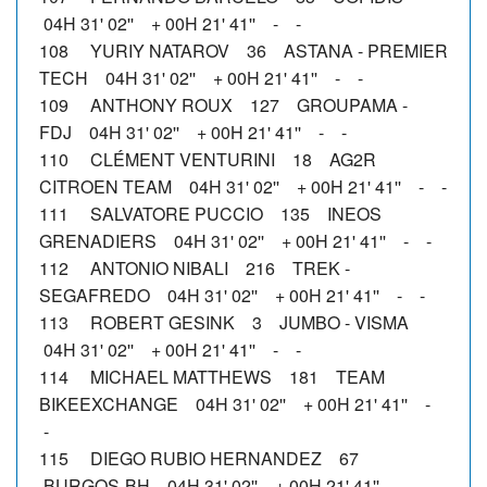
04H 31' 02'' + 00H 21' 41'' - -
108 YURIY NATAROV 36 ASTANA - PREMIER
TECH 04H 31' 02'' + 00H 21' 41'' - -
109 ANTHONY ROUX 127 GROUPAMA -
FDJ 04H 31' 02'' + 00H 21' 41'' - -
110 CLÉMENT VENTURINI 18 AG2R
CITROEN TEAM 04H 31' 02'' + 00H 21' 41'' - -
111 SALVATORE PUCCIO 135 INEOS
GRENADIERS 04H 31' 02'' + 00H 21' 41'' - -
112 ANTONIO NIBALI 216 TREK -
SEGAFREDO 04H 31' 02'' + 00H 21' 41'' - -
113 ROBERT GESINK 3 JUMBO - VISMA
04H 31' 02'' + 00H 21' 41'' - -
114 MICHAEL MATTHEWS 181 TEAM
BIKEEXCHANGE 04H 31' 02'' + 00H 21' 41'' -
-
115 DIEGO RUBIO HERNANDEZ 67
BURGOS-BH 04H 31' 02'' + 00H 21' 41'' - -