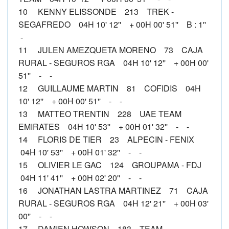
10 KENNY ELISSONDE 213 TREK -
SEGAFREDO 04H 10' 12'' + 00H 00' 51'' B : 1''
-
11 JULEN AMEZQUETA MORENO 73 CAJA
RURAL - SEGUROS RGA 04H 10' 12'' + 00H 00'
51'' - -
12 GUILLAUME MARTIN 81 COFIDIS 04H
10' 12'' + 00H 00' 51'' - -
13 MATTEO TRENTIN 228 UAE TEAM
EMIRATES 04H 10' 53'' + 00H 01' 32'' - -
14 FLORIS DE TIER 23 ALPECIN - FENIX
04H 10' 53'' + 00H 01' 32'' - -
15 OLIVIER LE GAC 124 GROUPAMA - FDJ
04H 11' 41'' + 00H 02' 20'' - -
16 JONATHAN LASTRA MARTINEZ 71 CAJA
RURAL - SEGUROS RGA 04H 12' 21'' + 00H 03'
00'' - -
17 DAMIEN HOWSON 183 TEAM