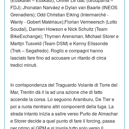
(Euskaltel – Euskadi); Olivier Le Gac (Groupama –
FDJ); Jhonatan Narváez e Dylan van Baarle (INEOS
Grenadiers); Odd Christian Eiking (Intermarché -
Wanty - Gobert Matériaux);Florian Vermeersch (Lotto
Soudal), Damien Howson e Nick Schultz (Team
BikeExchange); Thymen Arensman, Michael Storer e
Martijn Tusveld (Team DSM) e Kenny Elissonde
(Trek – Segafredo). Roglic e compagni hanno
lasciato fare fino ad accusare un ritardo di circa
tredici minuti.
In corrispondenza del Traguardo Volante di Torre del
Mar, Trentin dà il la ad una azione che di fatto
accende la corsa. Lo seguono Aramburu, De Tier e
poi a ruota rientrano altri componenti della fuga. La
strada intanto inizia a salire verso Purto de Almachar
e Storer decide a quel punto di fare il forcing, passa
per primo al GPM e si invola tutto solo verso il