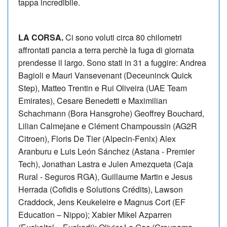
tappa incredibile.
LA CORSA.
Ci sono voluti circa 80 chilometri
affrontati pancia a terra perchè la fuga di giornata
prendesse il largo. Sono stati in 31 a fuggire: Andrea
Bagioli e Mauri Vansevenant (Deceuninck Quick
Step), Matteo Trentin e Rui Oliveira (UAE Team
Emirates), Cesare Benedetti e Maximilian
Schachmann (Bora Hansgrohe) Geoffrey Bouchard,
Lilian Calmejane e Clément Champoussin (AG2R
Citroen), Floris De Tier (Alpecin-Fenix) Alex
Aranburu e Luis León Sánchez (Astana - Premier
Tech), Jonathan Lastra e Julen Amezqueta (Caja
Rural - Seguros RGA), Guillaume Martin e Jesus
Herrada (Cofidis e Solutions Crédits), Lawson
Craddock, Jens Keukeleire e Magnus Cort (EF
Education – Nippo); Xabier Mikel Azparren