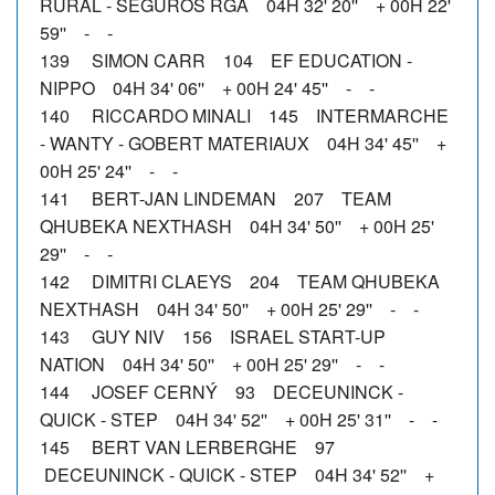
RURAL - SEGUROS RGA 04H 32' 20'' + 00H 22'
59'' - -
139 SIMON CARR 104 EF EDUCATION -
NIPPO 04H 34' 06'' + 00H 24' 45'' - -
140 RICCARDO MINALI 145 INTERMARCHE
- WANTY - GOBERT MATERIAUX 04H 34' 45'' +
00H 25' 24'' - -
141 BERT-JAN LINDEMAN 207 TEAM
QHUBEKA NEXTHASH 04H 34' 50'' + 00H 25'
29'' - -
142 DIMITRI CLAEYS 204 TEAM QHUBEKA
NEXTHASH 04H 34' 50'' + 00H 25' 29'' - -
143 GUY NIV 156 ISRAEL START-UP
NATION 04H 34' 50'' + 00H 25' 29'' - -
144 JOSEF CERNÝ 93 DECEUNINCK -
QUICK - STEP 04H 34' 52'' + 00H 25' 31'' - -
145 BERT VAN LERBERGHE 97
DECEUNINCK - QUICK - STEP 04H 34' 52'' +