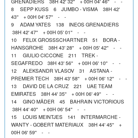
GRENADIERS 38H 42' 32'' + 00H 04' 46'' - -
8 SEPP KUSS 6 JUMBO - VISMA 38H 42'
43'' + 00H 04' 57'' - -
9 ADAM YATES 138 INEOS GRENADIERS
38H 42' 47'' + 00H 05' 01'' - -
10 FELIX GROSSSCHARTNER 51 BORA -
HANSGROHE 38H 43' 28'' + 00H 05' 42'' - -
11 GIULIO CICCONE 211 TREK -
SEGAFREDO 38H 43' 56'' + 00H 06' 10'' - -
12 ALEKSANDR VLASOV 31 ASTANA -
PREMIER TECH 38H 43' 58'' + 00H 06' 12'' - -
13 DAVID DE LA CRUZ 221 UAE TEAM
EMIRATES 38H 44' 35'' + 00H 06' 49'' - -
14 GINO MÄDER 45 BAHRAIN VICTORIOUS
38H 44' 40'' + 00H 06' 54'' - -
15 LOUIS MEINTJES 141 INTERMARCHE -
WANTY - GOBERT MATERIAUX 38H 44' 45'' +
00H 06' 59'' - -