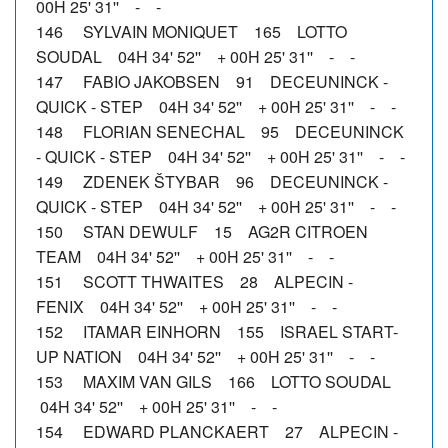
00H 25' 31'' - -
146 SYLVAIN MONIQUET 165 LOTTO
SOUDAL 04H 34' 52'' + 00H 25' 31'' - -
147 FABIO JAKOBSEN 91 DECEUNINCK -
QUICK - STEP 04H 34' 52'' + 00H 25' 31'' - -
148 FLORIAN SENECHAL 95 DECEUNINCK
- QUICK - STEP 04H 34' 52'' + 00H 25' 31'' - -
149 ZDENEK ŠTYBAR 96 DECEUNINCK -
QUICK - STEP 04H 34' 52'' + 00H 25' 31'' - -
150 STAN DEWULF 15 AG2R CITROEN
TEAM 04H 34' 52'' + 00H 25' 31'' - -
151 SCOTT THWAITES 28 ALPECIN -
FENIX 04H 34' 52'' + 00H 25' 31'' - -
152 ITAMAR EINHORN 155 ISRAEL START-
UP NATION 04H 34' 52'' + 00H 25' 31'' - -
153 MAXIM VAN GILS 166 LOTTO SOUDAL
04H 34' 52'' + 00H 25' 31'' - -
154 EDWARD PLANCKAERT 27 ALPECIN -