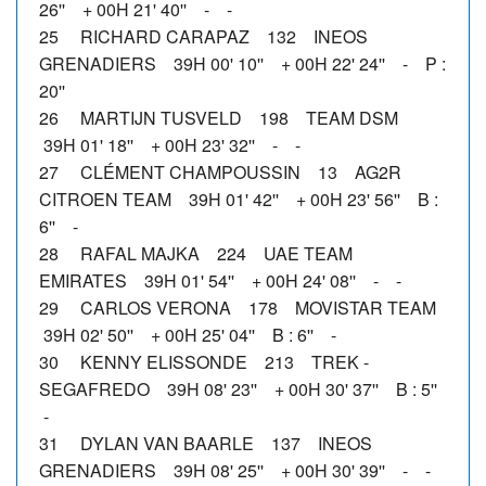
26'' + 00H 21' 40'' - -
25 RICHARD CARAPAZ 132 INEOS
GRENADIERS 39H 00' 10'' + 00H 22' 24'' - P :
20''
26 MARTIJN TUSVELD 198 TEAM DSM
39H 01' 18'' + 00H 23' 32'' - -
27 CLÉMENT CHAMPOUSSIN 13 AG2R
CITROEN TEAM 39H 01' 42'' + 00H 23' 56'' B :
6'' -
28 RAFAL MAJKA 224 UAE TEAM
EMIRATES 39H 01' 54'' + 00H 24' 08'' - -
29 CARLOS VERONA 178 MOVISTAR TEAM
39H 02' 50'' + 00H 25' 04'' B : 6'' -
30 KENNY ELISSONDE 213 TREK -
SEGAFREDO 39H 08' 23'' + 00H 30' 37'' B : 5''
-
31 DYLAN VAN BAARLE 137 INEOS
GRENADIERS 39H 08' 25'' + 00H 30' 39'' - -