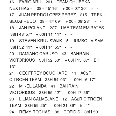
16 FABIO ARU 201 TEAM QHUBEKA
NEXTHASH 38H 45' 16'' + 00H 07' 30'' - -
17 JUAN PEDRO LOPEZ PEREZ 215 TREK -
SEGAFREDO 38H 47' 09'' + 00H 09' 23'' - -
18 JAN POLANC 227 UAE TEAM EMIRATES
38H 48' 57'' + 00H 11' 11'' - -
19 STEVEN KRUIJSWIJK 5 JUMBO - VISMA
38H 52' 41'' + 00H 14' 55'' - -
20 DAMIANO CARUSO 43 BAHRAIN
VICTORIOUS 38H 52' 53'' + 00H 15' 07'' B :
13'' -
21 GEOFFREY BOUCHARD 11 AG2R
CITROEN TEAM 38H 54' 03'' + 00H 16' 17'' - -
22 MIKEL LANDA 41 BAHRAIN
VICTORIOUS 38H 55' 42'' + 00H 17' 56'' - -
23 LILIAN CALMEJANE 12 AG2R CITROEN
TEAM 38H 59' 25'' + 00H 21' 39'' B : 1'' -
24 RÉMY ROCHAS 88 COFIDIS 38H 59'