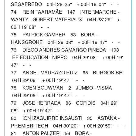
SEGAFREDO 04H 28' 25'' + 00H 19' 04'' - -
74 REIN TAARAMÄE 147 INTERMARCHE -
WANTY - GOBERT MATERIAUX 04H 28' 29'' +
00H 19' 08'' - -
75 PATRICK GAMPER 53 BORA -
HANSGROHE 04H 29' 08'' + 00H 19' 47'' - -
76 DIEGO ANDRES CAMARGO PINEDA 103
EF EDUCATION - NIPPO 04H 29' 08'' + 00H 19'
47'' - -
77 ANGEL MADRAZO RUIZ 65 BURGOS-BH
04H 29' 08'' + 00H 19' 47'' - -
78 KOEN BOUWMAN 2 JUMBO - VISMA
04H 29' 08'' + 00H 19' 47'' - -
79 JOSE HERRADA 86 COFIDIS 04H 29'
08'' + 00H 19' 47'' - -
80 ION IZAGUIRRE INSAUSTI 35 ASTANA -
PREMIER TECH 04H 30' 20'' + 00H 20' 59'' - -
81 ANTON PALZER 56 BORA -