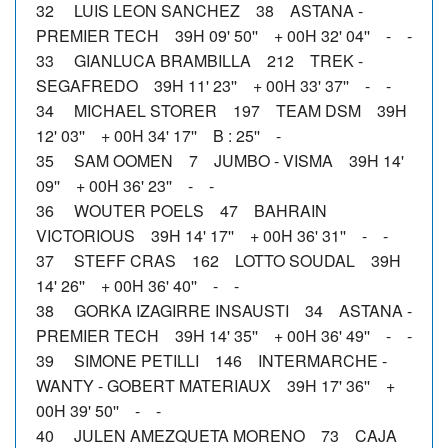
32 LUIS LEON SANCHEZ 38 ASTANA -
PREMIER TECH 39H 09' 50'' + 00H 32' 04'' - -
33 GIANLUCA BRAMBILLA 212 TREK -
SEGAFREDO 39H 11' 23'' + 00H 33' 37'' - -
34 MICHAEL STORER 197 TEAM DSM 39H
12' 03'' + 00H 34' 17'' B : 25'' -
35 SAM OOMEN 7 JUMBO - VISMA 39H 14'
09'' + 00H 36' 23'' - -
36 WOUTER POELS 47 BAHRAIN
VICTORIOUS 39H 14' 17'' + 00H 36' 31'' - -
37 STEFF CRAS 162 LOTTO SOUDAL 39H
14' 26'' + 00H 36' 40'' - -
38 GORKA IZAGIRRE INSAUSTI 34 ASTANA -
PREMIER TECH 39H 14' 35'' + 00H 36' 49'' - -
39 SIMONE PETILLI 146 INTERMARCHE -
WANTY - GOBERT MATERIAUX 39H 17' 36'' +
00H 39' 50'' - -
40 JULEN AMEZQUETA MORENO 73 CAJA