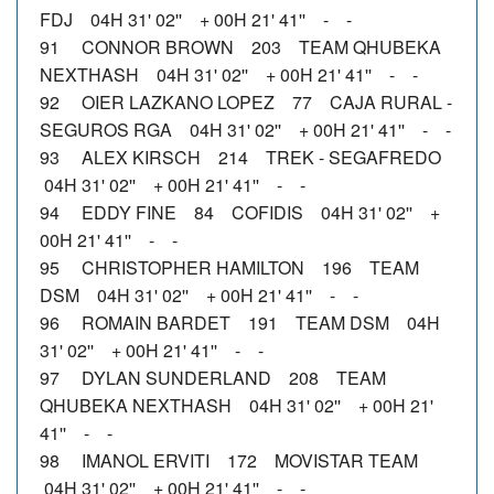
FDJ 04H 31' 02'' + 00H 21' 41'' - -
91 CONNOR BROWN 203 TEAM QHUBEKA
NEXTHASH 04H 31' 02'' + 00H 21' 41'' - -
92 OIER LAZKANO LOPEZ 77 CAJA RURAL -
SEGUROS RGA 04H 31' 02'' + 00H 21' 41'' - -
93 ALEX KIRSCH 214 TREK - SEGAFREDO
04H 31' 02'' + 00H 21' 41'' - -
94 EDDY FINE 84 COFIDIS 04H 31' 02'' +
00H 21' 41'' - -
95 CHRISTOPHER HAMILTON 196 TEAM
DSM 04H 31' 02'' + 00H 21' 41'' - -
96 ROMAIN BARDET 191 TEAM DSM 04H
31' 02'' + 00H 21' 41'' - -
97 DYLAN SUNDERLAND 208 TEAM
QHUBEKA NEXTHASH 04H 31' 02'' + 00H 21'
41'' - -
98 IMANOL ERVITI 172 MOVISTAR TEAM
04H 31' 02'' + 00H 21' 41'' - -