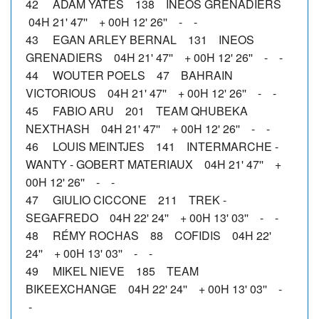
42 ADAM YATES 138 INEOS GRENADIERS
04H 21' 47'' + 00H 12' 26'' - -
43 EGAN ARLEY BERNAL 131 INEOS
GRENADIERS 04H 21' 47'' + 00H 12' 26'' - -
44 WOUTER POELS 47 BAHRAIN
VICTORIOUS 04H 21' 47'' + 00H 12' 26'' - -
45 FABIO ARU 201 TEAM QHUBEKA
NEXTHASH 04H 21' 47'' + 00H 12' 26'' - -
46 LOUIS MEINTJES 141 INTERMARCHE -
WANTY - GOBERT MATERIAUX 04H 21' 47'' +
00H 12' 26'' - -
47 GIULIO CICCONE 211 TREK -
SEGAFREDO 04H 22' 24'' + 00H 13' 03'' - -
48 RÉMY ROCHAS 88 COFIDIS 04H 22'
24'' + 00H 13' 03'' - -
49 MIKEL NIEVE 185 TEAM
BIKEEXCHANGE 04H 22' 24'' + 00H 13' 03'' -
-