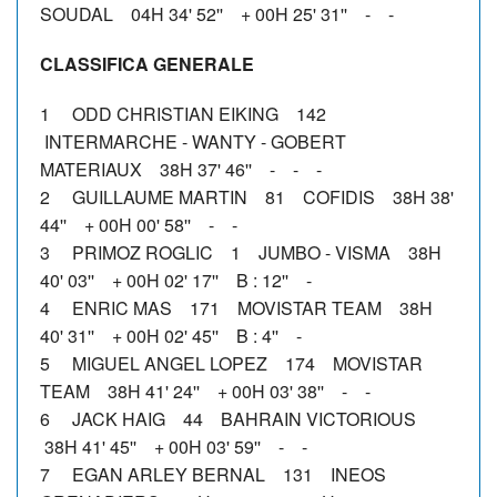
SOUDAL 04H 34' 52'' + 00H 25' 31'' - -
CLASSIFICA GENERALE
1 ODD CHRISTIAN EIKING 142
INTERMARCHE - WANTY - GOBERT
MATERIAUX 38H 37' 46'' - - -
2 GUILLAUME MARTIN 81 COFIDIS 38H 38'
44'' + 00H 00' 58'' - -
3 PRIMOZ ROGLIC 1 JUMBO - VISMA 38H
40' 03'' + 00H 02' 17'' B : 12'' -
4 ENRIC MAS 171 MOVISTAR TEAM 38H
40' 31'' + 00H 02' 45'' B : 4'' -
5 MIGUEL ANGEL LOPEZ 174 MOVISTAR
TEAM 38H 41' 24'' + 00H 03' 38'' - -
6 JACK HAIG 44 BAHRAIN VICTORIOUS
38H 41' 45'' + 00H 03' 59'' - -
7 EGAN ARLEY BERNAL 131 INEOS