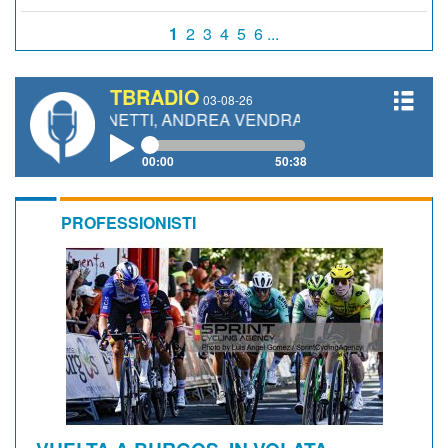
1
2
3
4
5
6 ...
TBRADIO
03-08-26
O GIANETTI, ANDREA VENDRAME, FILIPPO FIORELLI
00:00
50:38
PROFESSIONISTI