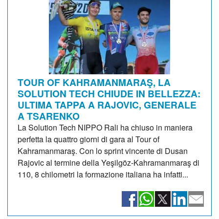
TOUR OF KAHRAMANMARAŞ, LA
SOLUTION TECH CHIUDE IN BELLEZZA:
ULTIMA TAPPA A RAJOVIC, GENERALE
A TSARENKO
La Solution Tech NIPPO Rali ha chiuso in maniera
perfetta la quattro giorni di gara al Tour of
Kahramanmaraş. Con lo sprint vincente di Dusan
Rajovic al termine della Yeşilgöz-Kahramanmaraş di
110, 8 chilometri la formazione italiana ha infatti...