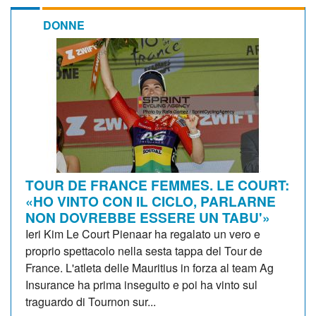
DONNE
TOUR DE FRANCE FEMMES. LE COURT:
«HO VINTO CON IL CICLO, PARLARNE
NON DOVREBBE ESSERE UN TABU'»
Ieri Kim Le Court Pienaar ha regalato un vero e
proprio spettacolo nella sesta tappa del Tour de
France. L'atleta delle Mauritius in forza al team Ag
Insurance ha prima inseguito e poi ha vinto sul
traguardo di Tournon sur...