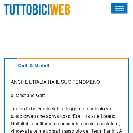
HOME
RIVISTA
SQUADRE
ATLETI
Gatti & Misfatti
CALENDARIO
ANCHE L'ITALIA HA IL SUO FENOMENO
OSCAR
di Cristiano Gatti
ALBI D'ORO
Tempo fa ho cominciato a leggere un articolo su
tuttobiciweb che apriva così: “Era il 1951 e Loreno
Nottolini, longilineo ma possente passista scalatore,
vinceva la prima corsa in assoluto del Team Fanini. A
NEWSLETTER