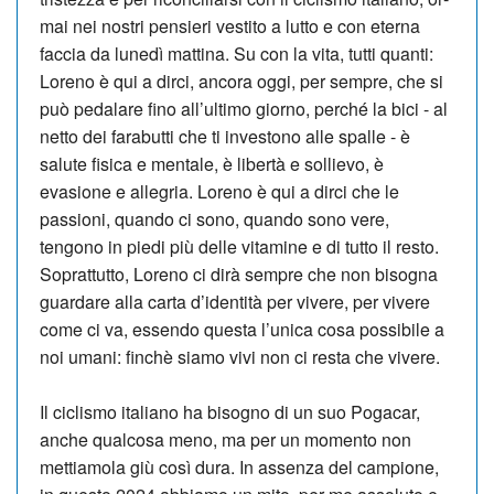
mai nei nostri pensieri vestito a lutto e con eterna
faccia da lunedì mattina. Su con la vita, tutti quanti:
Loreno è qui a dirci, ancora oggi, per sempre, che si
può pedalare fino all’ultimo giorno, perché la bici - al
netto dei farabutti che ti investono alle spalle - è
salute fisica e mentale, è libertà e sollievo, è
evasione e allegria. Loreno è qui a dirci che le
passioni, quando ci sono, quando sono vere,
tengono in piedi più del­le vitamine e di tutto il resto.
Soprattutto, Loreno ci dirà sempre che non bisogna
guardare alla carta d’identità per vivere, per vivere
come ci va, essendo questa l’unica co­sa possibile a
noi umani: finchè siamo vivi non ci re­sta che vivere.
Il ciclismo italiano ha bi­sogno di un suo Poga­car,
anche qualcosa me­no, ma per un momento non
mettiamola giù così dura. In as­senza del campione,