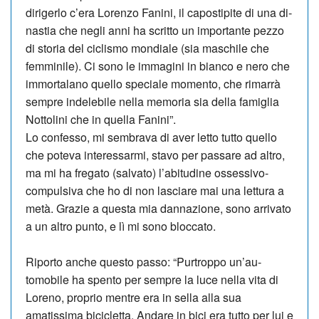
dirigerlo c’era Lorenzo Fa­nini, il capostipite di una di­
nastia che ne­gli anni ha scritto un importante pezzo
di storia del ciclismo mondiale (sia maschile che
femminile). Ci sono le immagini in bianco e nero che
immortalano quello speciale momento, che rimarrà
sempre indelebile nella me­moria sia della fa­miglia
Not­tolini che in quella Fanini”.
Lo confesso, mi sembrava di aver letto tutto quello
che po­teva interessarmi, stavo per passare ad altro,
ma mi ha fregato (salvato) l’abitudine ossessivo-
compulsiva che ho di non lasciare mai una let­tura a
metà. Grazie a questa mia dannazione, sono ar­rivato
a un altro punto, e lì mi sono bloccato.
Riporto anche questo passo: “Purtroppo un’au­
tomobile ha spento per sempre la luce nella vita di
Loreno, proprio mentre era in sella alla sua
amatissima bicicletta. An­da­re in bici era tutto per lui e