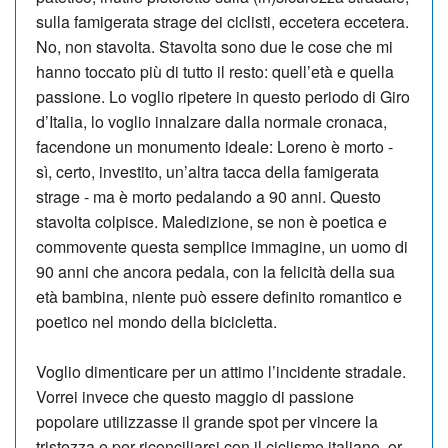
sulla fa­migerata strage dei ciclisti, eccetera eccetera.
No, non stavolta. Stavolta sono due le cose che mi
hanno toccato più di tutto il resto: quell’età e quella
passione. Lo voglio ripetere in questo periodo di Giro
d’Italia, lo voglio innalzare dalla normale cronaca,
facendone un monumento ideale: Loreno è morto -
sì, cer­to, investito, un’altra tac­ca della famigerata
strage - ma è morto pedalando a 90 anni. Que­sto
stavolta colpisce. Ma­ledizione, se non è poetica e
commovente questa semplice immagine, un uo­mo di
90 anni che ancora pe­dala, con la felicità della sua
età bambina, niente può es­sere definito ro­mantico e
poe­tico nel mondo della bicicletta.
Voglio dimenticare per un attimo l’incidente stradale.
Vorrei invece che questo maggio di passione
popolare utilizzasse il grande spot per vincere la
tristezza e per riconciliarsi con il ciclismo italiano, or­