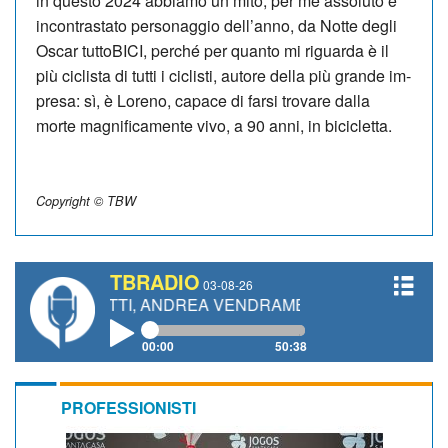
in questo 2024 abbiamo un mi­to, per me as­soluto e
incontrastato personaggio dell’anno, da Notte degli
Oscar tut­toBICI, perché per quanto mi riguarda è il
più ciclista di tutti i ciclisti, autore della più grande im­
presa: sì, è Lo­reno, capace di farsi trovare dalla
morte ma­gnificamente vivo, a 90 anni, in bicicletta.
Copyright © TBW
TBRADIO
03-08-26
ANETTI, ANDREA VENDRAME, FILIPPO FIORELLI
00:00
50:38
PROFESSIONISTI