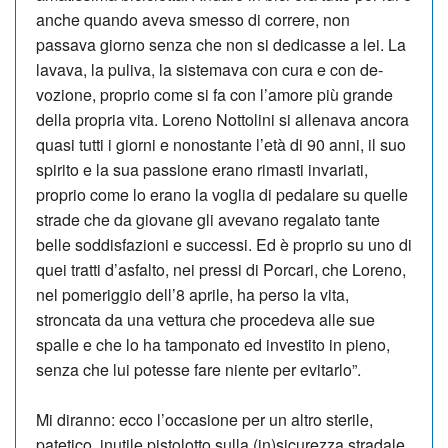
an­che quando aveva smesso di correre, non
passava giorno senza che non si dedicasse a lei. La
lavava, la puliva, la si­stemava con cura e con de­
vozione, proprio come si fa con l’amore più grande
della propria vita. Loreno Notto­li­ni si allenava ancora
quasi tutti i giorni e nonostante l’età di 90 anni, il suo
spirito e la sua passione erano rimasti invariati,
proprio come lo erano la voglia di pedalare su quelle
strade che da giovane gli avevano regalato tante
belle soddisfazioni e successi. Ed è proprio su uno di
quei tratti d’asfalto, nei pressi di Porcari, che Loreno,
nel po­meriggio dell’8 aprile, ha per­so la vita,
stroncata da una vettura che procedeva alle sue
spalle e che lo ha tam­ponato ed investito in pieno,
senza che lui potesse fare niente per evitarlo”.
Mi diranno: ecco l’occasione per un altro sterile,
patetico, inutile pistolotto sulla (in)sicurezza stradale,