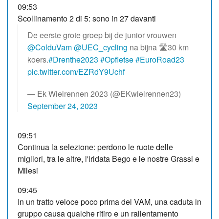
09:53
Scollinamento 2 di 5: sono in 27 davanti
De eerste grote groep bij de junior vrouwen
@ColduVam
@UEC_cycling
na bijna 🛣️30 km
koers.
#Drenthe2023
#Opfietse
#EuroRoad23
pic.twitter.com/EZRdY9Uchf
— Ek Wielrennen 2023 (@EKwielrennen23)
September 24, 2023
09:51
Continua la selezione: perdono le ruote delle
migliori, tra le altre, l'iridata Bego e le nostre Grassi e
Milesi
09:45
In un tratto veloce poco prima del VAM, una caduta in
gruppo causa qualche ritiro e un rallentamento