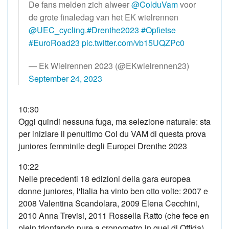
De fans melden zich alweer
@ColduVam
voor
de grote finaledag van het EK wielrennen
@UEC_cycling
.
#Drenthe2023
#Opfietse
#EuroRoad23
pic.twitter.com/vb15UQZPc0
— Ek Wielrennen 2023 (@EKwielrennen23)
September 24, 2023
10:30
Oggi quindi nessuna fuga, ma selezione naturale: sta
per iniziare il penultimo Col du VAM di questa prova
juniores femminile degli Europei Drenthe 2023
10:22
Nelle precedenti 18 edizioni della gara europea
donne juniores, l'Italia ha vinto ben otto volte: 2007 e
2008 Valentina Scandolara, 2009 Elena Cecchini,
2010 Anna Trevisi, 2011 Rossella Ratto (che fece en
plein trionfando pure a cronometro in quel di Offida),