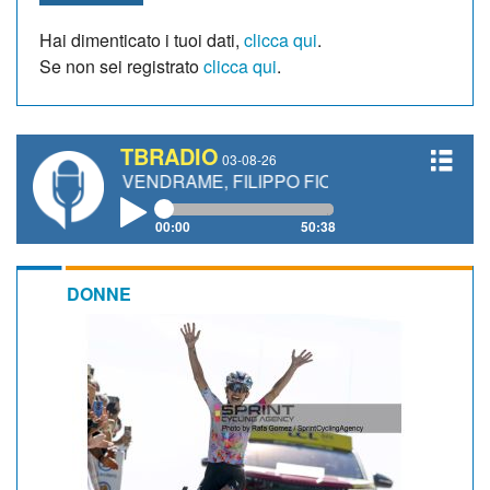
Hai dimenticato i tuoi dati,
clicca qui
.
Se non sei registrato
clicca qui
.
TBRADIO
03-08-26
A VENDRAME, FILIPPO FIORELLI
00:00
50:38
DONNE