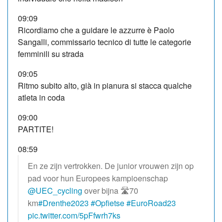
09:09
Ricordiamo che a guidare le azzurre è Paolo
Sangalli, commissario tecnico di tutte le categorie
femminili su strada
09:05
Ritmo subito alto, già in pianura si stacca qualche
atleta in coda
09:00
PARTITE!
08:59
En ze zijn vertrokken. De junior vrouwen zijn op
pad voor hun Europees kampioenschap
@UEC_cycling
over bijna 🛣️70
km
#Drenthe2023
#Opfietse
#EuroRoad23
pic.twitter.com/5pFfwrh7ks