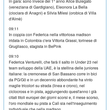
in gara: sono invece del 1° anno Alice Bulegato
(veneziana di Gardigiano), Eleonora La Bella
(ciociara di Anagni) e Silvia Milesi (orobica di Villa
d'Almè)
09:11
In coppia con Federica nella vittoriosa madison
iridata in Colombia c'era Vittoria Grassi, torinese di
Grugliasco, stagista in BePink
09:10
Federica Venturelli, che farà il salto in Under 23 nel
team sviluppo della UAE, è la stellina delle juniores
italiane: la cremonese di San Bassano corre in bici
da PG/G0 e in un decennio abbondante ha vinto
maglie tricolori su strada (linea e crono), nel
ciclocross e in pista, aggiungendo quest'anno i già
citati titoli europei dei giorni scorsi e, il mese scorso,
l'oro mondiale su pista a Calì sia nell'inseguimento
individuale che nella madison