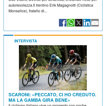
autorevolezza.Il trentino Erik Magagnotti (Ciclistica
Monselice), fratello di...
INTERVISTA
SCARONI: «PECCATO, CI HO CREDUTO.
MA LA GAMBA GIRA BENE»
Il ciclismo italiano vive un momento con poche