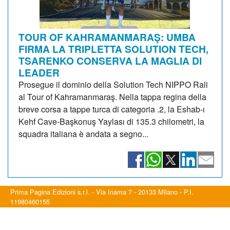
TOUR OF KAHRAMANMARAŞ: UMBA
FIRMA LA TRIPLETTA SOLUTION TECH,
TSARENKO CONSERVA LA MAGLIA DI
LEADER
Prosegue il dominio della Solution Tech NIPPO Rali
al Tour of Kahramanmaraş. Nella tappa regina della
breve corsa a tappe turca di categoria .2, la Eshab-ı
Kehf Cave-Başkonuş Yaylası di 135.3 chilometri, la
squadra italiana è andata a segno...
Prima Pagina Edizioni s.r.l. - Via Inama 7 - 20133 Milano - P.I.
11980460155