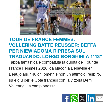
TOUR DE FRANCE FEMMES.
VOLLERING BATTE REUSSER: BEFFA
PER NIEWIADOMA RIPRESA SUL
TRAGUARDO. LONGO BORGHINI A 1'43"
Tappa fantastica e combattuta la quinta del Tour de
France Femmes 2026: da Mâcon a Belleville en
Beaujolais, 140 chilometri e non un attimo di respiro,
su e giù per le Cote francesi con la vittoria Demi
Vollering. La campionessa...