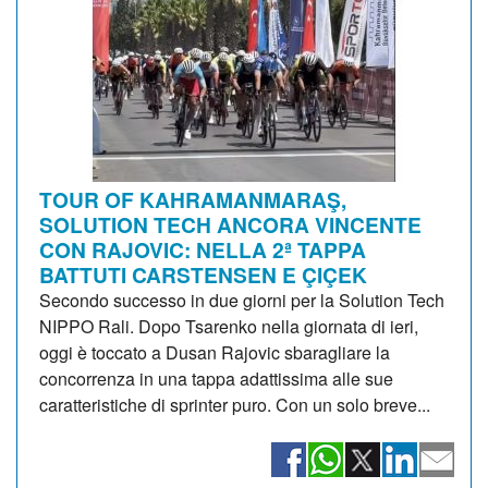
TOUR OF KAHRAMANMARAŞ,
SOLUTION TECH ANCORA VINCENTE
CON RAJOVIC: NELLA 2ª TAPPA
BATTUTI CARSTENSEN E ÇIÇEK
Secondo successo in due giorni per la Solution Tech
NIPPO Rali. Dopo Tsarenko nella giornata di ieri,
oggi è toccato a Dusan Rajovic sbaragliare la
concorrenza in una tappa adattissima alle sue
caratteristiche di sprinter puro. Con un solo breve...