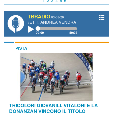
1
2
3
4
5
6 ...
TBRADIO
03-08-26
O GIANETTI, ANDREA VENDRAME, FILIPPO FIORELLI
00:00
50:38
PISTA
TRICOLORI GIOVANILI. VITALONI E LA
DONANZAN VINCONO IL TITOLO