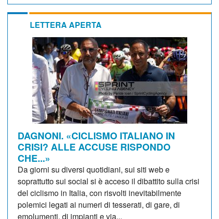
LETTERA APERTA
DAGNONI. «CICLISMO ITALIANO IN
CRISI? ALLE ACCUSE RISPONDO
CHE...»
Da giorni su diversi quotidiani, sui siti web e
soprattutto sui social si è acceso il dibattito sulla crisi
del ciclismo in Italia, con risvolti inevitabilmente
polemici legati ai numeri di tesserati, di gare, di
emolumenti, di impianti e via...