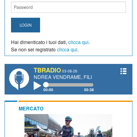
LOGIN
Hai dimenticato i tuoi dati,
clicca qui
.
Se non sei registrato
clicca qui
.
TBRADIO
03-08-26
I, ANDREA VENDRAME, FILIPPO FIORELLI
00:00
50:38
MERCATO