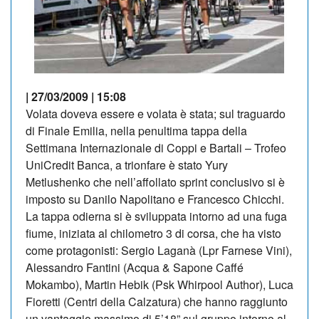
| 27/03/2009 | 15:08
Volata doveva essere e volata è stata; sul traguardo
di Finale Emilia, nella penultima tappa della
Settimana Internazionale di Coppi e Bartali – Trofeo
UniCredit Banca, a trionfare è stato Yury
Metlushenko che nell’affollato sprint conclusivo si è
imposto su Danilo Napolitano e Francesco Chicchi.
La tappa odierna si è sviluppata intorno ad una fuga
fiume, iniziata al chilometro 3 di corsa, che ha visto
come protagonisti: Sergio Laganà (Lpr Farnese Vini),
Alessandro Fantini (Acqua & Sapone Caffé
Mokambo), Martin Hebik (Psk Whirpool Author), Luca
Fioretti (Centri della Calzatura) che hanno raggiunto
un vantaggio massimo di 5’18” sul gruppo intorno al