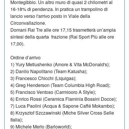
Montegibbio. Un altro muro di quasi 2 chilometri al
16-18% di pendenza. In pratica un trampolino di
lancio verso l'arrivo posto in Viale della
Circonvallazione.
Domani Rai Tre alle ore 17,15 trasmetterà un’ampia
sintesi della quarta frazione (Rai Sport Più alle ore
17,00).
Ordine d’arrivo
1) Yury Metlushenko (Amore & Vita McDonald's);
2) Danilo Napolitano (Team Katusha);
3) Francesco Chicchi (Liquigas);
4) Greg Henderson (Team Columbia High Road);
5) Francisco Ventoso (Carmiooro A Style);
6) Enrico Rossi (Ceramica Flaminia Bossini Docce);
7) Luca Paolini (Acqua & Sapone Caffé Mokambo);
8) Krzysztof Szczawinski (Miche Silver Cross Selle
Italia);
9) Michele Merlo (Barloworld);