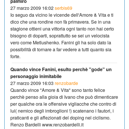
palmiro
27 marzo 2009 16:02
serbis69
Io seguo da vicino le vicende dell'Amore & Vita e ti
dico che una rondine non fà primavera. Se in una
stagione ottieni una vittoria ogni tanto non hai certo
bisogno di doparti, soprattutto se sei un velocista
vero come Metlushenko. Fanini gli ha solo dato la
possibilità di tornare a far vedere a tutti quanto sia
forte.
Quando vince Fanini, esulto perchè "gode" un
personaggio inimitabile
27 marzo 2009 16:03
renzobarde
Quando vince "Amore & Vita" sono tanto felice
perchè penso alla gioia di Ivano che può dimenticare
per qualche ora le offensive vigliacche che contro di
lui( nemico degli imbroglioni !) scatenano i fautori, i
praticanti e gli affezionati del doping nel ciclismo.
Renzo Bardelli www.renzobardelli.it