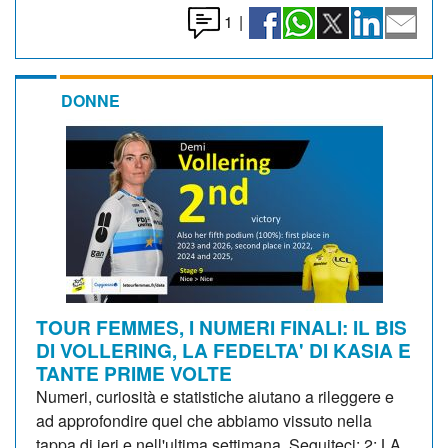
1
|
DONNE
TOUR FEMMES, I NUMERI FINALI: IL BIS
DI VOLLERING, LA FEDELTA' DI KASIA E
TANTE PRIME VOLTE
Numeri, curiosità e statistiche aiutano a rileggere e
ad approfondire quel che abbiamo vissuto nella
tappa di ieri e nell'ultima settimana. Seguiteci: 2: LA