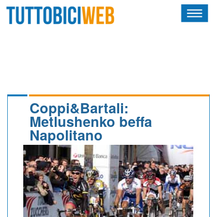
HOME
RIVISTA
SQUADRE
ATLETI
Coppi&Bartali:
Metlushenko beffa
CALENDARIO
Napolitano
OSCAR
ALBI D'ORO
NEWSLETTER