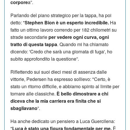
corpore
a”.
Parlando del piano strategico per la tappa, ha poi
detto: "
Stephen Bion è un esperto incredibile.
Ha
fatto un ottimo lavoro correndo per 182 chilometri su
strade secondarie
per vedere ogni curva, ogni
tratto di questa tappa
. Quando mi ha chiamato
dicendo: 'Credo che sarà una giornata di fuga', ho
subito approfondito la questione”.
Riflettendo sui suoi dieci mesi di assenza dalle
vittorie, Pedersen ha espresso sollievo: "Certo, è
stato un ritorno difficile, e abbiamo spinto al limite per
tornare alle classiche.
È bello dimostrare a chi
diceva che la mia carriera era finita che si
sbagliavano
”.
Ha anche dedicato un pensiero a Luca Guercilena:
"
Luca è stato una figura fondamentale per me.
È