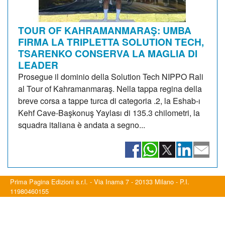
TOUR OF KAHRAMANMARAŞ: UMBA
FIRMA LA TRIPLETTA SOLUTION TECH,
TSARENKO CONSERVA LA MAGLIA DI
LEADER
Prosegue il dominio della Solution Tech NIPPO Rali
al Tour of Kahramanmaraş. Nella tappa regina della
breve corsa a tappe turca di categoria .2, la Eshab-ı
Kehf Cave-Başkonuş Yaylası di 135.3 chilometri, la
squadra italiana è andata a segno...
Prima Pagina Edizioni s.r.l. - Via Inama 7 - 20133 Milano - P.I.
11980460155