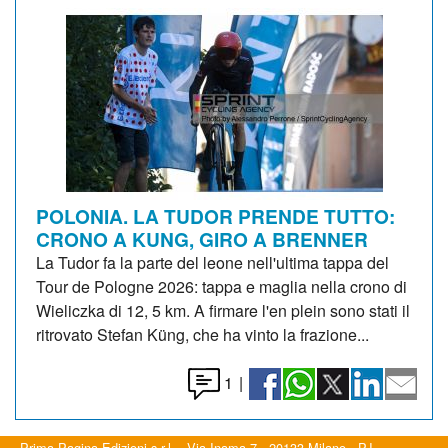
POLONIA. LA TUDOR PRENDE TUTTO:
CRONO A KUNG, GIRO A BRENNER
La Tudor fa la parte del leone nell'ultima tappa del
Tour de Pologne 2026: tappa e maglia nella crono di
Wieliczka di 12, 5 km. A firmare l'en plein sono stati il
ritrovato Stefan Küng, che ha vinto la frazione...
1
|
Prima Pagina Edizioni s.r.l. - Via Inama 7 - 20133 Milano - P.I.