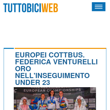
HOME
RIVISTA
SQUADRE
ATLETI
EUROPEI COTTBUS.
FEDERICA VENTURELLI
CALENDARIO
ORO
NELL'INSEGUIMENTO
OSCAR
UNDER 23
ALBI D'ORO
NEWSLETTER