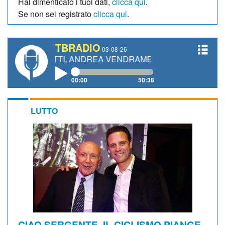
Hai dimenticato i tuoi dati,
clicca qui
.
Se non sei registrato
clicca qui
.
TBRADIO
03-08-26
ANETTI, ANDREA VENDRAME, FILIPPO FIORELLI
00:00
50:38
LUTTO
CIAO SERGENTE. IL CICLISMO PIANGE