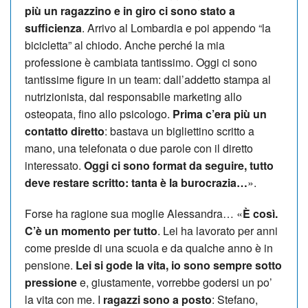
più un ragazzino e in giro ci sono stato a
sufficienza
. Arrivo al Lombardia e poi appendo “la
bicicletta” al chiodo. Anche perché la mia
professione è cambiata tantissimo. Oggi ci sono
tantissime figure in un team: dall’addetto stampa al
nutrizionista, dal responsabile marketing allo
osteopata, fino allo psicologo.
Prima c’era più un
contatto diretto
: bastava un bigliettino scritto a
mano, una telefonata o due parole con il diretto
interessato.
Oggi ci sono format da seguire, tutto
deve restare scritto: tanta è la burocrazia…
».
Forse ha ragione sua moglie Alessandra… «
È così.
C’è un momento per tutto
. Lei ha lavorato per anni
come preside di una scuola e da qualche anno è in
pensione.
Lei si gode la vita, io sono sempre sotto
pressione
e, giustamente, vorrebbe godersi un po’
la vita con me. I
ragazzi sono a posto
: Stefano,