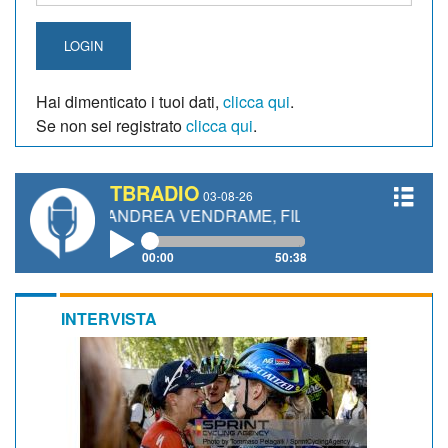
LOGIN
Hai dimenticato i tuoi dati,
clicca qui
.
Se non sei registrato
clicca qui
.
TBRADIO
03-08-26
TI, ANDREA VENDRAME, FILIPPO FIORELLI
00:00
50:38
INTERVISTA