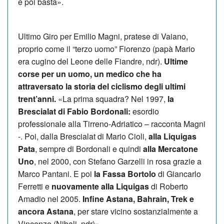
e poi basta».
Ultimo Giro per Emilio Magni, pratese di Vaiano,
proprio come il “terzo uomo” Fiorenzo (papà Mario
era cugino del Leone delle Fiandre, ndr).
Ultime
corse per un uomo, un medico che ha
attraversato la storia del ciclismo degli ultimi
trent’anni.
«La prima squadra? Nel 1997,
la
Brescialat di Fabio Bordonali:
esordio
professionale alla Tirreno-Adriatico – racconta Magni
-. Poi, dalla Brescialat di Mario Cioli,
alla Liquigas
Pata
, sempre di Bordonali e quindi
alla Mercatone
Uno
, nel 2000, con Stefano Garzelli in rosa grazie a
Marco Pantani. E poi
la Fassa Bortolo
di Giancarlo
Ferretti e
nuovamente alla Liquigas
di Roberto
Amadio nel 2005.
Infine Astana, Bahrain, Trek e
ancora Astana
, per stare vicino sostanzialmente a
Vincenzo (Nibali, ndr)».