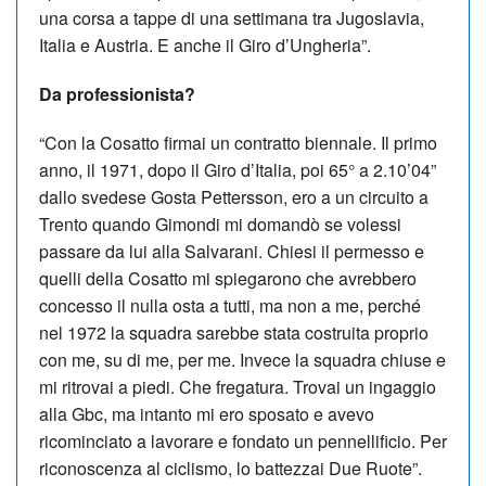
una corsa a tappe di una settimana tra Jugoslavia,
Italia e Austria. E anche il Giro d’Ungheria”.
Da professionista?
“Con la Cosatto firmai un contratto biennale. Il primo
anno, il 1971, dopo il Giro d’Italia, poi 65° a 2.10’04”
dallo svedese Gosta Pettersson, ero a un circuito a
Trento quando Gimondi mi domandò se volessi
passare da lui alla Salvarani. Chiesi il permesso e
quelli della Cosatto mi spiegarono che avrebbero
concesso il nulla osta a tutti, ma non a me, perché
nel 1972 la squadra sarebbe stata costruita proprio
con me, su di me, per me. Invece la squadra chiuse e
mi ritrovai a piedi. Che fregatura. Trovai un ingaggio
alla Gbc, ma intanto mi ero sposato e avevo
ricominciato a lavorare e fondato un pennellificio. Per
riconoscenza al ciclismo, lo battezzai Due Ruote”.