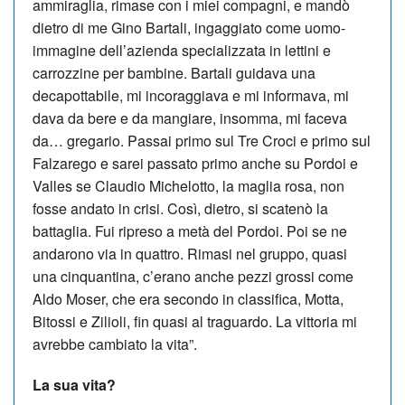
ammiraglia, rimase con i miei compagni, e mandò
dietro di me Gino Bartali, ingaggiato come uomo-
immagine dell’azienda specializzata in lettini e
carrozzine per bambine. Bartali guidava una
decapottabile, mi incoraggiava e mi informava, mi
dava da bere e da mangiare, insomma, mi faceva
da… gregario. Passai primo sul Tre Croci e primo sul
Falzarego e sarei passato primo anche su Pordoi e
Valles se Claudio Michelotto, la maglia rosa, non
fosse andato in crisi. Così, dietro, si scatenò la
battaglia. Fui ripreso a metà del Pordoi. Poi se ne
andarono via in quattro. Rimasi nel gruppo, quasi
una cinquantina, c’erano anche pezzi grossi come
Aldo Moser, che era secondo in classifica, Motta,
Bitossi e Zilioli, fin quasi al traguardo. La vittoria mi
avrebbe cambiato la vita”.
La sua vita?