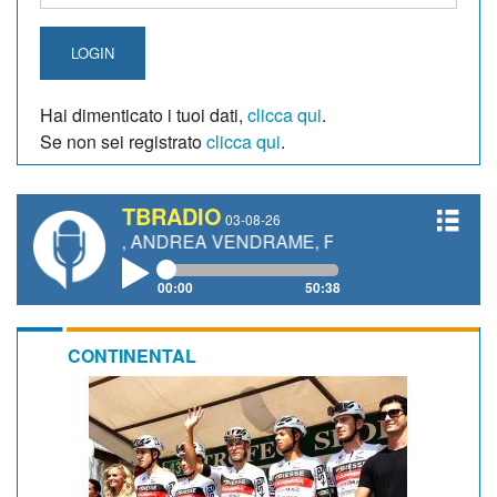
LOGIN
Hai dimenticato i tuoi dati,
clicca qui
.
Se non sei registrato
clicca qui
.
TBRADIO
03-08-26
TTI, ANDREA VENDRAME, FILIPPO FIORELLI
00:00
50:38
CONTINENTAL