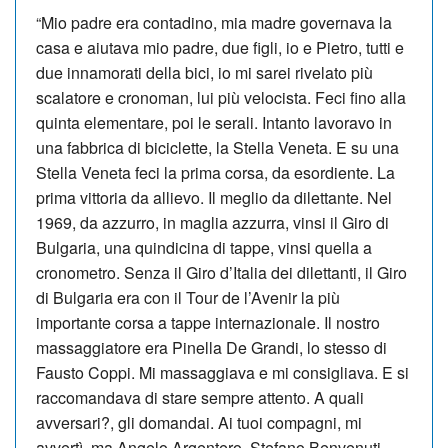
“Mio padre era contadino, mia madre governava la
casa e aiutava mio padre, due figli, io e Pietro, tutti e
due innamorati della bici, io mi sarei rivelato più
scalatore e cronoman, lui più velocista. Feci fino alla
quinta elementare, poi le serali. Intanto lavoravo in
una fabbrica di biciclette, la Stella Veneta. E su una
Stella Veneta feci la prima corsa, da esordiente. La
prima vittoria da allievo. Il meglio da dilettante. Nel
1969, da azzurro, in maglia azzurra, vinsi il Giro di
Bulgaria, una quindicina di tappe, vinsi quella a
cronometro. Senza il Giro d’Italia dei dilettanti, il Giro
di Bulgaria era con il Tour de l’Avenir la più
importante corsa a tappe internazionale. Il nostro
massaggiatore era Pinella De Grandi, lo stesso di
Fausto Coppi. Mi massaggiava e mi consigliava. E si
raccomandava di stare sempre attento. A quali
avversari?, gli domandai. Ai tuoi compagni, mi
avvertì, ma Angelo Argentero, Stefano Benvenuti,