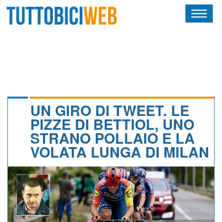
HOME
RIVISTA
SQUADRE
ATLETI
UN GIRO DI TWEET. LE
PIZZE DI BETTIOL, UNO
CALENDARIO
STRANO POLLAIO E LA
VOLATA LUNGA DI MILAN
OSCAR
ALBI D'ORO
NEWSLETTER