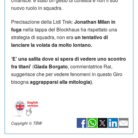
chiarisce: è stato un gesto di cortesia e non il suo
nuovo ruolo in squadra.
Precisazione della Lidl Trek:
Jonathan Milan in
fuga
nella tappa del Blockhaus ha rispettato una
strategia di squadra, non era
un tentativo di
lanciare la volata da molto lontano.
‘E’ una salita dove si spera di vedere uno scontro
fra titani’
(
Giada Borgato
, commentatrice Rai,
suggerisce che per vedere fenomeni in questo Giro
bisogna
aggrapparsi alla mitologia)
.
Copyright © TBW