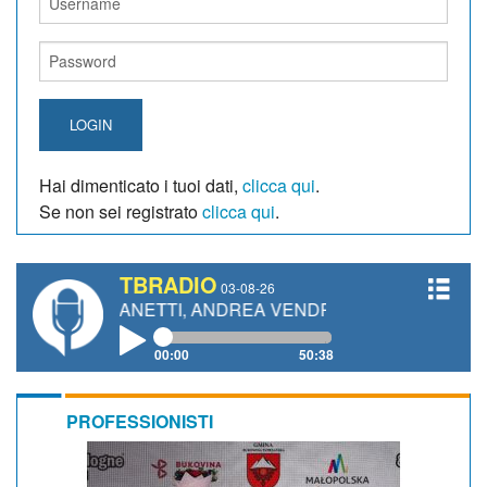
LOGIN
Hai dimenticato i tuoi dati,
clicca qui
.
Se non sei registrato
clicca qui
.
TBRADIO
03-08-26
O GIANETTI, ANDREA VENDRAME, FILIPPO FIORELLI
00:00
50:38
PROFESSIONISTI