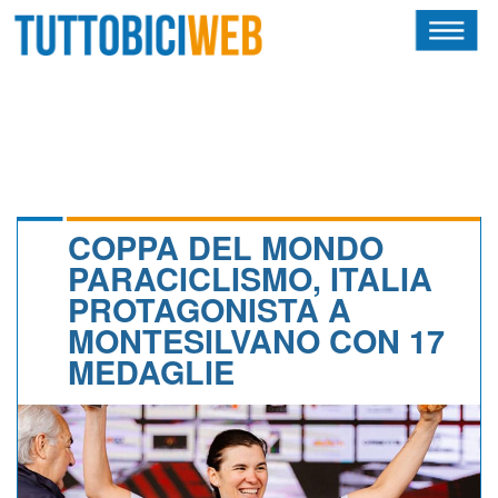
HOME
RIVISTA
SQUADRE
ATLETI
COPPA DEL MONDO
PARACICLISMO, ITALIA
CALENDARIO
PROTAGONISTA A
MONTESILVANO CON 17
OSCAR
MEDAGLIE
ALBI D'ORO
NEWSLETTER