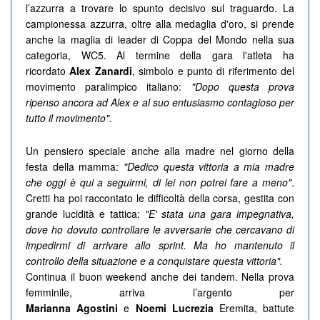
l’azzurra a trovare lo spunto decisivo sul traguardo. La
campionessa azzurra, oltre alla medaglia d'oro, si prende
anche la maglia di leader di Coppa del Mondo nella sua
categoria, WC5. Al termine della gara l'atleta ha
ricordato
Alex Zanardi
, simbolo e punto di riferimento del
movimento paralimpico italiano:
"Dopo questa prova
ripenso ancora ad Alex e al suo entusiasmo contagioso per
tutto il movimento".
Un pensiero speciale anche alla madre nel giorno della
festa della mamma:
"Dedico questa vittoria a mia madre
che oggi è qui a seguirmi, di lei non potrei fare a meno"
.
Cretti ha poi raccontato le difficoltà della corsa, gestita con
grande lucidità e tattica:
"E' stata una gara impegnativa,
dove ho dovuto controllare le avversarie che cercavano di
impedirmi di arrivare allo sprint. Ma ho mantenuto il
controllo della situazione e a conquistare questa vittoria".
Continua il buon weekend anche dei tandem. Nella prova
femminile, arriva l’argento per
Marianna
Agostini
e
Noemi
Lucrezia
Eremita, battute