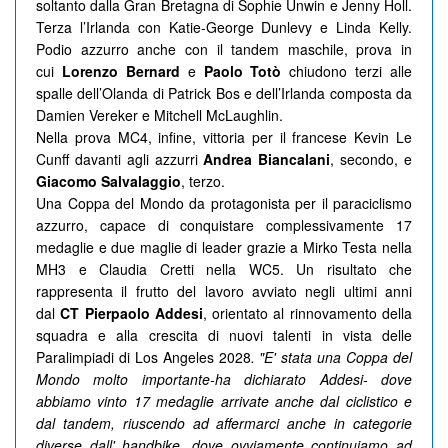
soltanto dalla Gran Bretagna di Sophie Unwin e Jenny Holl.
Terza l’Irlanda con Katie-George Dunlevy e Linda Kelly.
Podio azzurro anche con il tandem maschile, prova in
cui
Lorenzo
Bernard
e
Paolo
Totò
chiudono terzi alle
spalle dell’Olanda di Patrick Bos e dell’Irlanda composta da
Damien Vereker e Mitchell McLaughlin.
Nella prova MC4, infine, vittoria per il francese Kevin Le
Cunff davanti agli azzurri
Andrea Biancalani
, secondo, e
Giacomo Salvalaggio
, terzo.
Una Coppa del Mondo da protagonista per il paraciclismo
azzurro, capace di conquistare complessivamente 17
medaglie e due maglie di leader grazie a Mirko Testa nella
MH3 e Claudia Cretti nella WC5. Un risultato che
rappresenta il frutto del lavoro avviato negli ultimi anni
dal
CT Pierpaolo Addesi
, orientato al rinnovamento della
squadra e alla crescita di nuovi talenti in vista delle
Paralimpiadi di Los Angeles 2028
. "E' stata una Coppa del
Mondo molto importante-ha dichiarato Addesi- dove
abbiamo vinto 17 medaglie arrivate anche dal ciclistico e
dal tandem, riuscendo ad affermarci anche in categorie
diverse dall' handbike, dove ovviamente continuiamo ad