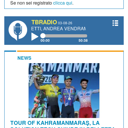
Se non sei registrato
clicca qui
.
TBRADIO
03-08-26
IANETTI, ANDREA VENDRAME, FILIPPO FIORELLI
00:00
50:38
NEWS
TOUR OF KAHRAMANMARAŞ, LA