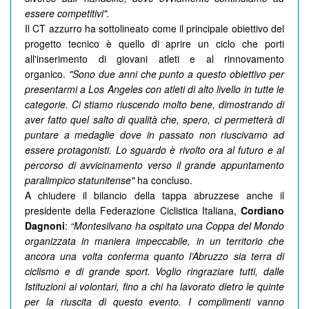
essere competitivi".
Il CT azzurro ha sottolineato come il principale obiettivo del
progetto tecnico è quello di aprire un ciclo che porti
all'inserimento di giovani atleti e al rinnovamento
organico.
"Sono due anni che punto a questo obiettivo per
presentarmi a Los Angeles con atleti di alto livello in tutte le
categorie. Ci stiamo riuscendo molto bene, dimostrando di
aver fatto quel salto di qualità che, spero, ci permetterà di
puntare a medaglie dove in passato non riuscivamo ad
essere protagonisti. Lo sguardo è rivolto ora al futuro e al
percorso di avvicinamento verso il grande appuntamento
paralimpico statunitense"
ha concluso.
A chiudere il bilancio della tappa abruzzese anche il
presidente della Federazione Ciclistica Italiana,
Cordiano
Dagnoni
:
“Montesilvano ha ospitato una Coppa del Mondo
organizzata in maniera impeccabile, in un territorio che
ancora una volta conferma quanto l’Abruzzo sia terra di
ciclismo e di grande sport. Voglio ringraziare tutti, dalle
Istituzioni ai volontari, fino a chi ha lavorato dietro le quinte
per la riuscita di questo evento. I complimenti vanno