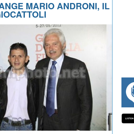
IANGE MARIO ANDRONI, IL
GIOCATTOLI
#334 CHARLY WEGELIUS, MAURO GIAN