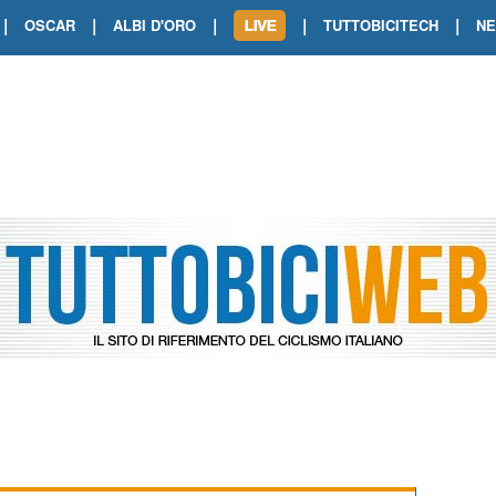
|
|
|
|
|
OSCAR
ALBI D'ORO
TUTTOBICITECH
N
TOUR DE FRANCE. SHOW DI VAN DER
TOUR DE FRANCE. CARAPAZ FIRMA I
TOUR DE FRANCE. POKERISSIMO TA
TOUR DE FRANCE. ORCIERES-MERL
TOUR DE FRANCE. A VOIRON TRIONF