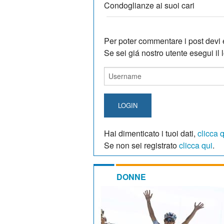
Condoglianze ai suoi cari
Per poter commentare i post devi e
Se sei giá nostro utente esegui il lo
LOGIN
Hai dimenticato i tuoi dati,
clicca 
Se non sei registrato
clicca qui
.
DONNE