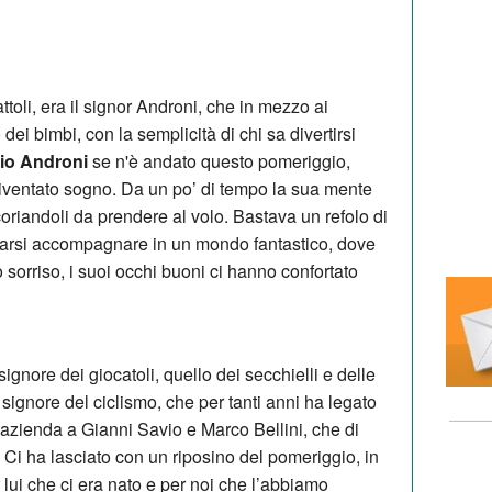
ttoli, era il signor Androni, che in mezzo ai
 dei bimbi, con la semplicità di chi sa divertirsi
io Androni
se n'è andato questo pomeriggio,
iventato sogno. Da un po’ di tempo la sua mente
 coriandoli da prendere al volo. Bastava un refolo di
er farsi accompagnare in un mondo fantastico, dove
 sorriso, i suoi occhi buoni ci hanno confortato
signore dei giocatoli, quello dei secchielli e delle
 signore del ciclismo, che per tanti anni ha legato
 azienda a Gianni Savio e Marco Bellini, che di
. Ci ha lasciato con un riposino del pomeriggio, in
lui che ci era nato e per noi che l’abbiamo