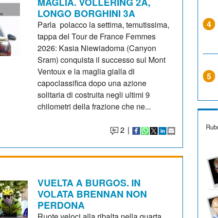
MAGLIA. VOLLERING 2A,
LONGO BORGHINI 3A
4
Parla polacco la settima, temutissima,
tappa del Tour de France Femmes
2026: Kasia Niewiadoma (Canyon
Sram) conquista il successo sul Mont
Ventoux e la maglia gialla di
5
capoclassifica dopo una azione
solitaria di costruita negli ultimi 9
chilometri della frazione che ne...
Rubr
2
|
VUELTA A BURGOS. IN
VOLATA BRENNAN NON
PERDONA
Ruote veloci alla ribalta nella quarta