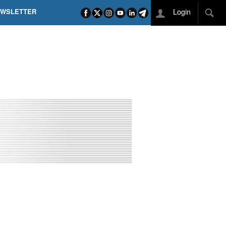
Login
EWSLETTER
 POEL SUI CAMPI ELISI! POGAČAR NELLA STORIA
L TAPPONE DEI TAPPONI
DEJ IN UNA TAPPA PAZZESCA
ETTE INCORONA CARAPAZ
O DI PHILIPSEN SU SCHMID E KOOIJ