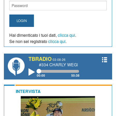
LOGIN
Hai dimenticato i tuoi dati,
clicca qui
.
Se non sei registrato
clicca qui
.
TBRADIO
03-08-26
#334 CHARLY WEGELIUS, MAURO GIANETTI, AN
00:00
50:38
INTERVISTA