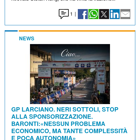
1
|
NEWS
GP LARCIANO. NERI SOTTOLI, STOP
ALLA SPONSORIZZAZIONE.
BARONTI:«NESSUN PROBLEMA
ECONOMICO, MA TANTE COMPLESSITÀ
E POCA AUTONOMIA»