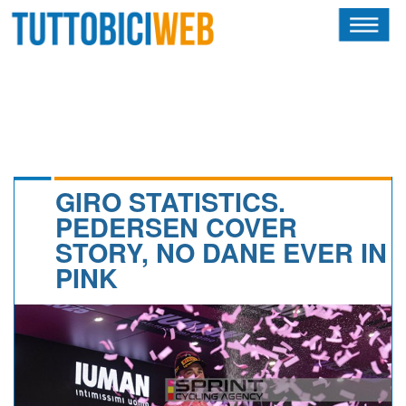
HOME
RIVISTA
SQUADRE
ATLETI
GIRO STATISTICS.
PEDERSEN COVER
CALENDARIO
STORY, NO DANE EVER IN
PINK
OSCAR
ALBI D'ORO
NEWSLETTER