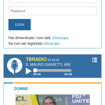
LOGIN
Hai dimenticato i tuoi dati,
clicca qui
.
Se non sei registrato
clicca qui
.
TBRADIO
03-08-26
ELIUS, MAURO GIANETTI, ANDREA VENDRAME, FILIPPO F
00:00
50:38
DONNE