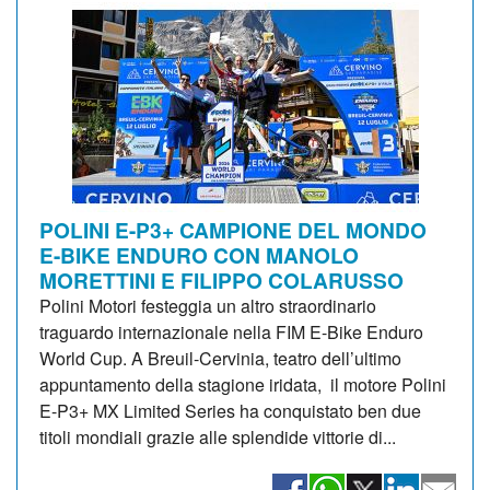
POLINI E-P3+ CAMPIONE DEL MONDO
E-BIKE ENDURO CON MANOLO
MORETTINI E FILIPPO COLARUSSO
Polini Motori festeggia un altro straordinario
traguardo internazionale nella FIM E-Bike Enduro
World Cup. A Breuil-Cervinia, teatro dell’ultimo
appuntamento della stagione iridata, il motore Polini
E-P3+ MX Limited Series ha conquistato ben due
titoli mondiali grazie alle splendide vittorie di...