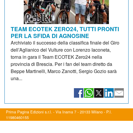
TEAM ECOTEK ZERO24, TUTTI PRONTI
PER LA SFIDA DI AGNOSINE
Archiviato il successo della classifica finale del Giro
dell’Aglianico del Vulture con Lorenzo Iaconeta,
torna in gara il Team ECOTEK Zero24 nella
provincia di Brescia. Per i fan del team diretto da
Beppe Martinelli, Marco Zanotti, Sergio Gozio sarà
una...
Prima Pagina Edizioni s.r.l. - Via Inama 7 - 20133 Milano - P.I.
11980460155