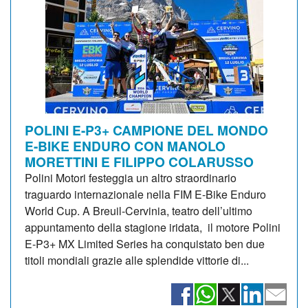
POLINI E-P3+ CAMPIONE DEL MONDO
E-BIKE ENDURO CON MANOLO
MORETTINI E FILIPPO COLARUSSO
Polini Motori festeggia un altro straordinario
traguardo internazionale nella FIM E-Bike Enduro
World Cup. A Breuil-Cervinia, teatro dell’ultimo
appuntamento della stagione iridata, il motore Polini
E-P3+ MX Limited Series ha conquistato ben due
titoli mondiali grazie alle splendide vittorie di...