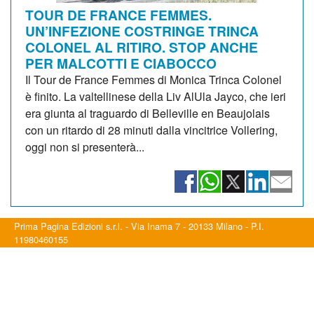
TOUR DE FRANCE FEMMES.
UN’INFEZIONE COSTRINGE TRINCA
COLONEL AL RITIRO. STOP ANCHE
PER MALCOTTI E CIABOCCO
Il Tour de France Femmes di Monica Trinca Colonel
è finito. La valtellinese della Liv AlUla Jayco, che ieri
era giunta al traguardo di Belleville en Beaujolais
con un ritardo di 28 minuti dalla vincitrice Vollering,
oggi non si presenterà...
Prima Pagina Edizioni s.r.l. - Via Inama 7 - 20133 Milano - P.I.
11980460155