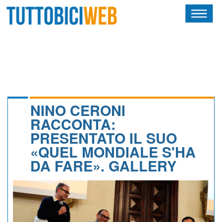
HOME
RIVISTA
SQUADRE
ATLETI
NINO CERONI
RACCONTA:
CALENDARIO
PRESENTATO IL SUO
«QUEL MONDIALE S'HA
OSCAR
DA FARE». GALLERY
ALBI D'ORO
NEWSLETTER