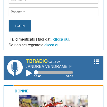
LOGIN
Hai dimenticato i tuoi dati,
clicca qui
.
Se non sei registrato
clicca qui
.
TBRADIO
03-08-26
TTI, ANDREA VENDRAME, FILIPPO FIORELLI
00:00
50:38
DONNE