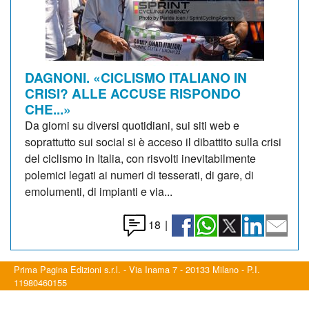
DAGNONI. «CICLISMO ITALIANO IN
CRISI? ALLE ACCUSE RISPONDO
CHE...»
Da giorni su diversi quotidiani, sui siti web e
soprattutto sui social si è acceso il dibattito sulla crisi
del ciclismo in Italia, con risvolti inevitabilmente
polemici legati ai numeri di tesserati, di gare, di
emolumenti, di impianti e via...
18
|
Prima Pagina Edizioni s.r.l. - Via Inama 7 - 20133 Milano - P.I.
11980460155