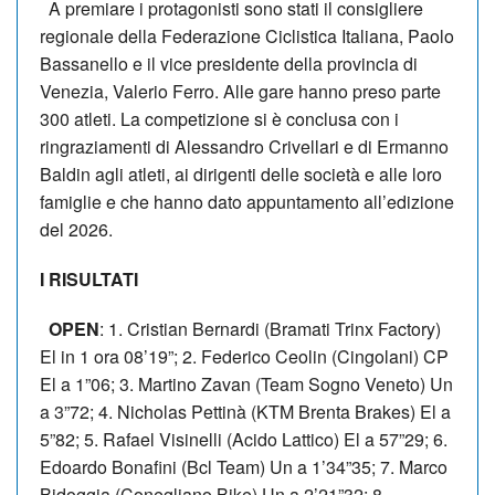
A premiare i protagonisti sono stati il consigliere
regionale della Federazione Ciclistica Italiana, Paolo
Bassanello e il vice presidente della provincia di
Venezia, Valerio Ferro. Alle gare hanno preso parte
300 atleti. La competizione si è conclusa con i
ringraziamenti di Alessandro Crivellari e di Ermanno
Baldin agli atleti, ai dirigenti delle società e alle loro
famiglie e che hanno dato appuntamento all’edizione
del 2026.
I RISULTATI
OPEN
: 1. Cristian Bernardi (Bramati Trinx Factory)
El in 1 ora 08’19”; 2. Federico Ceolin (Cingolani) CP
El a 1”06; 3. Martino Zavan (Team Sogno Veneto) Un
a 3”72; 4. Nicholas Pettinà (KTM Brenta Brakes) El a
5”82; 5. Rafael Visinelli (Acido Lattico) El a 57”29; 6.
Edoardo Bonafini (Bcl Team) Un a 1’34”35; 7. Marco
Bidoggia (Conegliano Bike) Un a 2’21”32; 8.