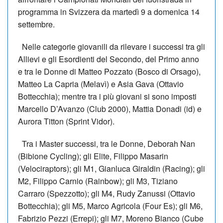
programma in Svizzera da martedì 9 a domenica 14
settembre.
Nelle categorie giovanili da rilevare i successi tra gli
Allievi e gli Esordienti del Secondo, del Primo anno
e tra le Donne di Matteo Pozzato (Bosco di Orsago),
Matteo La Capria (Melavì) e Asia Gava (Ottavio
Bottecchia); mentre tra i più giovani si sono imposti
Marcello D’Avanzo (Club 2000), Mattia Donadi (id) e
Aurora Titton (Sprint Vidor).
Tra i Master successi, tra le Donne, Deborah Nan
(Bibione Cycling); gli Elite, Filippo Masarin
(Velociraptors); gli M1, Gianluca Giraldin (Racing); gli
M2, Filippo Carnio (Rainbow); gli M3, Tiziano
Carraro (Spezzotto); gli M4, Rudy Zanussi (Ottavio
Bottecchia); gli M5, Marco Agricola (Four Es); gli M6,
Fabrizio Pezzi (Errepi); gli M7, Moreno Bianco (Cube