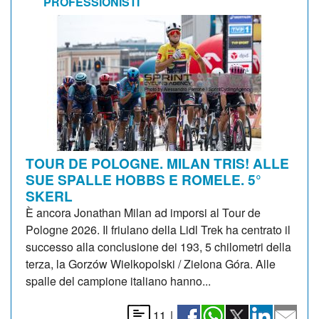
PROFESSIONISTI
TOUR DE POLOGNE. MILAN TRIS! ALLE
SUE SPALLE HOBBS E ROMELE. 5°
SKERL
È ancora Jonathan Milan ad imporsi al Tour de
Pologne 2026. Il friulano della Lidl Trek ha centrato il
successo alla conclusione dei 193, 5 chilometri della
terza, la Gorzów Wielkopolski / Zielona Góra. Alle
spalle del campione italiano hanno...
11
|