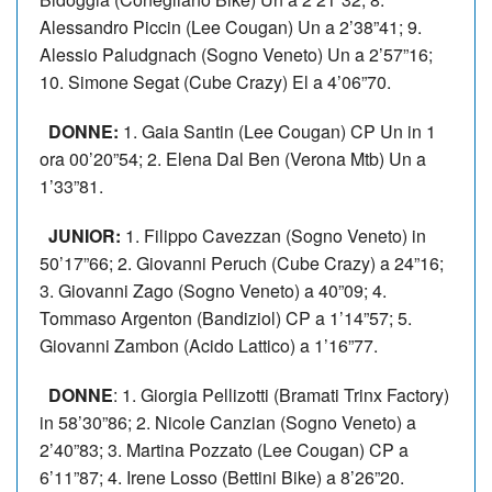
Alessandro Piccin (Lee Cougan) Un a 2’38”41; 9.
Alessio Paludgnach (Sogno Veneto) Un a 2’57”16;
10. Simone Segat (Cube Crazy) El a 4’06”70.
DONNE:
1. Gaia Santin (Lee Cougan) CP Un in 1
ora 00’20”54; 2. Elena Dal Ben (Verona Mtb) Un a
1’33”81.
JUNIOR:
1. Filippo Cavezzan (Sogno Veneto) in
50’17”66; 2. Giovanni Peruch (Cube Crazy) a 24”16;
3. Giovanni Zago (Sogno Veneto) a 40”09; 4.
Tommaso Argenton (Bandiziol) CP a 1’14”57; 5.
Giovanni Zambon (Acido Lattico) a 1’16”77.
DONNE
: 1. Giorgia Pellizotti (Bramati Trinx Factory)
in 58’30”86; 2. Nicole Canzian (Sogno Veneto) a
2’40”83; 3. Martina Pozzato (Lee Cougan) CP a
6’11”87; 4. Irene Losso (Bettini Bike) a 8’26”20.