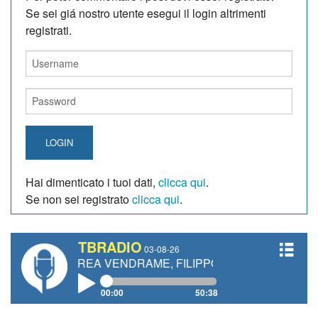
Se sei giá nostro utente esegui il login altrimenti
registrati.
LOGIN
Hai dimenticato i tuoi dati,
clicca qui
.
Se non sei registrato
clicca qui
.
TBRADIO
03-08-26
ANDREA VENDRAME, FILIPPO FIORELLI
00:00
50:38