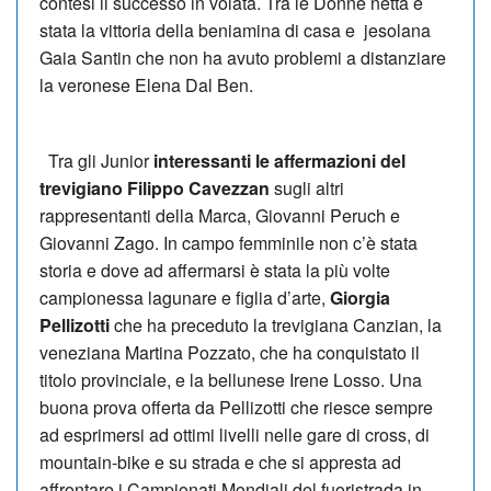
contesi il successo in volata. Tra le Donne netta è
stata la vittoria della beniamina di casa e jesolana
Gaia Santin che non ha avuto problemi a distanziare
la veronese Elena Dal Ben.
Tra gli Junior
interessanti le affermazioni del
trevigiano Filippo Cavezzan
sugli altri
rappresentanti della Marca, Giovanni Peruch e
Giovanni Zago. In campo femminile non c’è stata
storia e dove ad affermarsi è stata la più volte
campionessa lagunare e figlia d’arte,
Giorgia
Pellizotti
che ha preceduto la trevigiana Canzian, la
veneziana Martina Pozzato, che ha conquistato il
titolo provinciale, e la bellunese Irene Losso. Una
buona prova offerta da Pellizotti che riesce sempre
ad esprimersi ad ottimi livelli nelle gare di cross, di
mountain-bike e su strada e che si appresta ad
affrontare i Campionati Mondiali del fuoristrada in