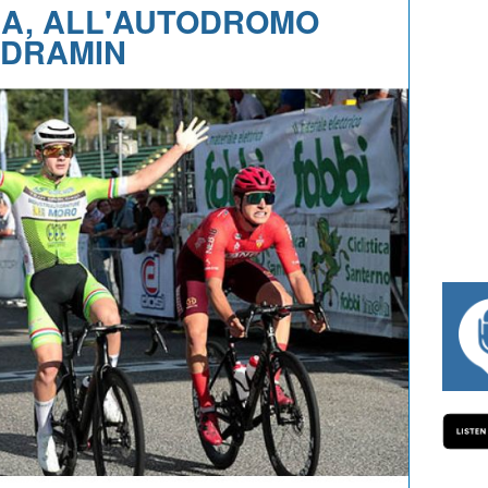
LA, ALL'AUTODROMO
NDRAMIN
#334 CHARLY WEGELIUS, MAURO GIANETTI, 