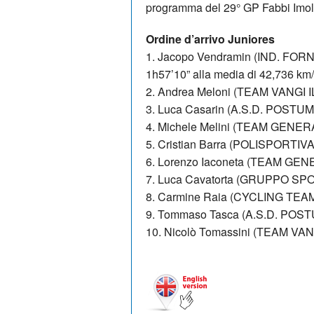
programma del 29° GP Fabbi Imola po
Ordine d’arrivo Juniores
1. Jacopo Vendramin (IND. FO
1h57’10” alla media di 42,736 km
2. Andrea Meloni (TEAM VANGI I
3. Luca Casarin (A.S.D. POSTUM
4. Michele Melini (TEAM GENE
5. Cristian Barra (POLISPOR
6. Lorenzo Iaconeta (TEAM GE
7. Luca Cavatorta (GRUPPO S
8. Carmine Raia (CYCLING TEA
9. Tommaso Tasca (A.S.D. POST
10. Nicolò Tomassini (TEAM VAN