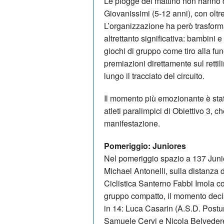
Le piogge del mattino non hanno c
Giovanissimi (5-12 anni), con oltr
L’organizzazione ha però trasform
altrettanto significativa: bambini
giochi di gruppo come tiro alla fun
premiazioni direttamente sul rettil
lungo il tracciato del circuito.
Il momento più emozionante è stato 
atleti paralimpici di Obiettivo 3, 
manifestazione.
Pomeriggio: Juniores
Nel pomeriggio spazio a 137 Junio
Michael Antonelli, sulla distanza 
Ciclistica Santerno Fabbi Imola co
gruppo compatto, il momento decis
in 14: Luca Casarin (A.S.D. Post
Samuele Cervi e Nicola Belvedere