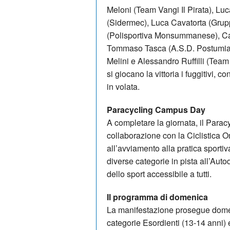
Meloni (Team Vangi Il Pirata), Luc
(Sidermec), Luca Cavatorta (Grup
(Polisportiva Monsummanese), Ca
Tommaso Tasca (A.S.D. Postumia 
Melini e Alessandro Ruffilli (Team
si giocano la vittoria i fuggitivi
in volata.
Paracycling Campus Day
A completare la giornata, il Para
collaborazione con la Ciclistica
all’avviamento alla pratica sportiv
diverse categorie in pista all’Auto
dello sport accessibile a tutti.
Il programma di domenica
La manifestazione prosegue domen
categorie Esordienti (13-14 anni) 