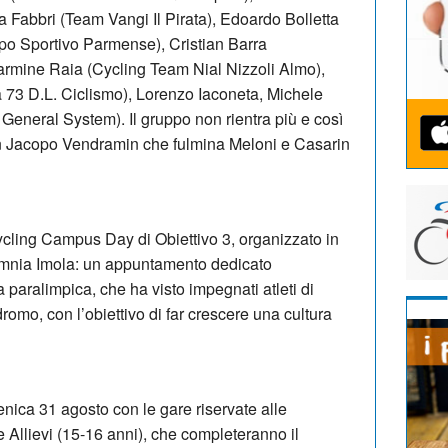
a Fabbri (Team Vangi Il Pirata), Edoardo Bolletta
po Sportivo Parmense), Cristian Barra
rmine Raia (Cycling Team Nial Nizzoli Almo),
73 D.L. Ciclismo), Lorenzo Iaconeta, Michele
 General System). Il gruppo non rientra più e così
, con Jacopo Vendramin che fulmina Meloni e Casarin
cycling Campus Day di Obiettivo 3, organizzato in
 Omnia Imola: un appuntamento dedicato
a paralimpica, che ha visto impegnati atleti di
dromo, con l’obiettivo di far crescere una cultura
ica 31 agosto con le gare riservate alle
e Allievi (15-16 anni), che completeranno il