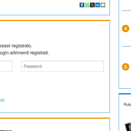
4
sser registrato.
gin altrimenti registrati.
5
qui
.
Rubr