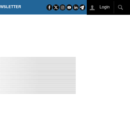
Login
EWSLETTER
 POEL SUI CAMPI ELISI! POGAČAR NELLA STORIA
L TAPPONE DEI TAPPONI
DEJ IN UNA TAPPA PAZZESCA
ETTE INCORONA CARAPAZ
O DI PHILIPSEN SU SCHMID E KOOIJ