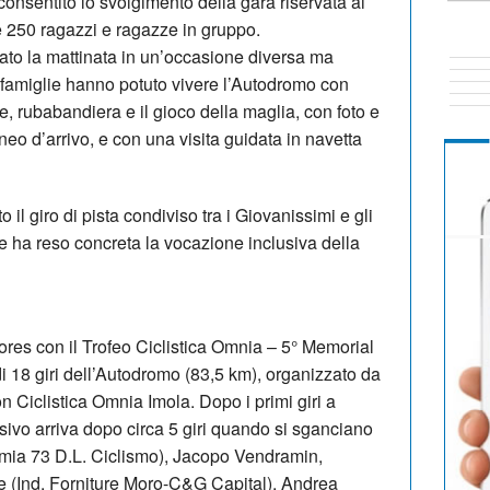
onsentito lo svolgimento della gara riservata ai
e 250 ragazzi e ragazze in gruppo.
ato la mattinata in un’occasione diversa ma
 e famiglie hanno potuto vivere l’Autodromo con
e, rubabandiera e il gioco della maglia, con foto e
ineo d’arrivo, e con una visita guidata in navetta
il giro di pista condiviso tra i Giovanissimi e gli
che ha reso concreta la vocazione inclusiva della
res con il Trofeo Ciclistica Omnia – 5° Memorial
di 18 giri dell’Autodromo (83,5 km), organizzato da
n Ciclistica Omnia Imola. Dopo i primi giri a
ivo arriva dopo circa 5 giri quando si sganciano
umia 73 D.L. Ciclismo), Jacopo Vendramin,
 (Ind. Forniture Moro-C&G Capital), Andrea