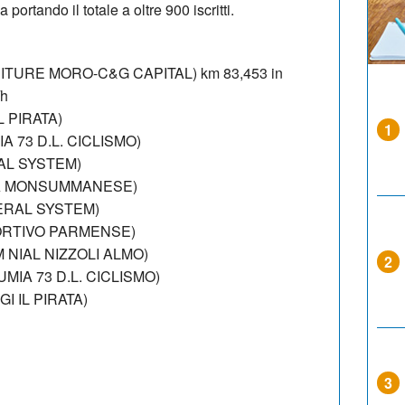
rtando il totale a oltre 900 iscritti.
RNITURE MORO-C&G CAPITAL) km 83,453 in
/h
L PIRATA)
1
IA 73 D.L. CICLISMO)
RAL SYSTEM)
TIVA MONSUMMANESE)
NERAL SYSTEM)
PORTIVO PARMENSE)
M NIAL NIZZOLI ALMO)
2
UMIA 73 D.L. CICLISMO)
GI IL PIRATA)
3