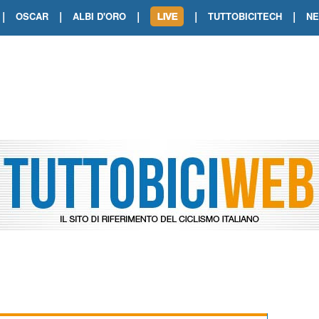
|
|
|
|
|
OSCAR
ALBI D'ORO
TUTTOBICITECH
N
TOUR DE FRANCE. SHOW DI VAN DER
TOUR DE FRANCE. CARAPAZ FIRMA I
TOUR DE FRANCE. POKERISSIMO TA
TOUR DE FRANCE. ORCIERES-MERL
TOUR DE FRANCE. A VOIRON TRIONF