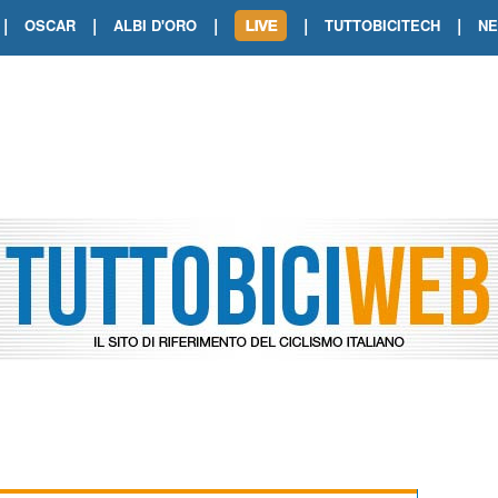
|
|
|
|
|
OSCAR
ALBI D'ORO
TUTTOBICITECH
N
TOUR DE FRANCE. SHOW DI VAN DER
TOUR DE FRANCE. CARAPAZ FIRMA I
TOUR DE FRANCE. POKERISSIMO TA
TOUR DE FRANCE. ORCIERES-MERL
TOUR DE FRANCE. A VOIRON TRIONF