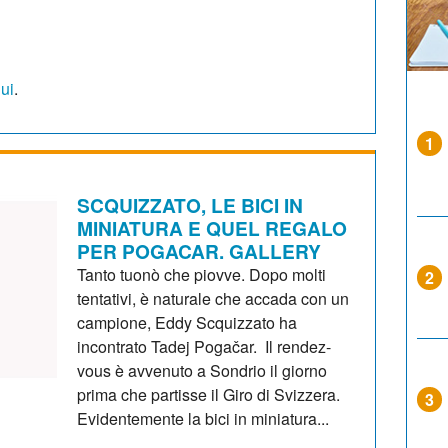
qui
.
1
SCQUIZZATO, LE BICI IN
MINIATURA E QUEL REGALO
PER POGACAR. GALLERY
Tanto tuonò che piovve. Dopo molti
2
tentativi, è naturale che accada con un
campione, Eddy Scquizzato ha
incontrato Tadej Pogačar. Il rendez-
vous è avvenuto a Sondrio il giorno
prima che partisse il Giro di Svizzera.
3
Evidentemente la bici in miniatura...