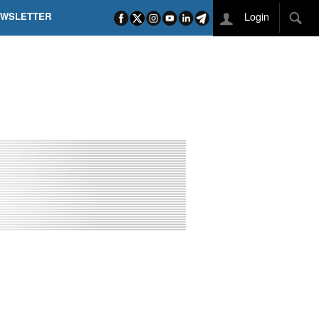
Login
EWSLETTER
 POEL SUI CAMPI ELISI! POGAČAR NELLA STORIA
L TAPPONE DEI TAPPONI
DEJ IN UNA TAPPA PAZZESCA
ETTE INCORONA CARAPAZ
O DI PHILIPSEN SU SCHMID E KOOIJ