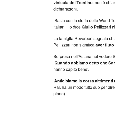
vinicola del Trentino
: non è chia
dichiarazioni.
‘Basta con la storia delle World T
italiani’: lo dice
Giulio Pellizzari
La famiglia Reverberi segnala che
Pellizzari non significa
aver fiuto
Sorpresa nell’Astana nel vedere S
‘
Quando abbiamo detto che San V
hanno capito bene’.
‘Anticipiamo la corsa altriment
Rai, ha un modo tutto suo per dire
piano).