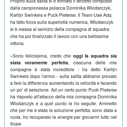
Proprio sulla salita si è formato il terzetto composto
dalla campionessa polacca Dominika Wlodarczyk,
Karlijn Swinkels e Puck Pieterse. Il Team Uae Adq
ha fatto forza sulla superiotià numerica, Wlodarczyk
si è messa al servizio della compagna di squadra
che ha poi finalizzato il lavoro con una bellissima
vittoria.
«Sono felicissima, credo che
oggi la squadra sia
stata veramente perfetta
, ciascuna delle mie
compagne è stata incredibile - ha detto Karlijn
Swinkels dopo l'arrivo - sulla salita abbiamo provato
a fare la differenza aumentando la velocità e facendo
un po' di selezione. Ad un certo punto Puck Pieterse
ha risposto all'attacco della mia compagna Dominika
Wlodarczyk e a quel punto le ho seguite. Ammetto
che per me è stata la soluzione perfetta, sono stata a
ruota, ho recuperato le energie per giocarmi tutto nel
finale