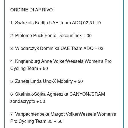
ORDINE DI ARRIVO:
1 Swinkels Karlijn
UAE Team ADQ
02:31:19
2 Pieterse Puck
Fenix-Deceuninck
+ 00
3 Wlodarczyk Dominika
UAE Team ADQ
+ 03
4 Knijnenburg Anne
VolkerWessels Women's Pro
Cycling Team
+ 50
5 Zanetti Linda
Uno-X Mobility
+ 50
6 Skalniak-Sójka Agnieszka
CANYON//SRAM
zondacrypto
+ 50
7 Vanpachtenbeke Margot
VolkerWessels Women's
Pro Cycling Team
35
+ 50