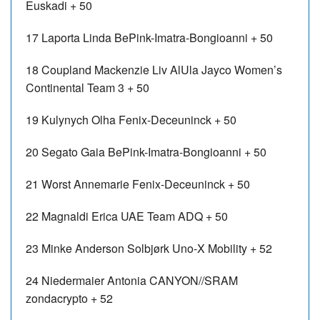
Euskadi
+ 50
17 Laporta Linda
BePink-Imatra-Bongioanni
+ 50
18 Coupland Mackenzie
Liv AlUla Jayco Women’s
Continental Team
3
+ 50
19 Kulynych Olha
Fenix-Deceuninck
+ 50
20 Segato Gaia
BePink-Imatra-Bongioanni
+ 50
21 Worst Annemarie
Fenix-Deceuninck
+ 50
22 Magnaldi Erica
UAE Team ADQ
+ 50
23 Minke Anderson Solbjørk
Uno-X Mobility
+ 52
24 Niedermaier Antonia
CANYON//SRAM
zondacrypto
+ 52