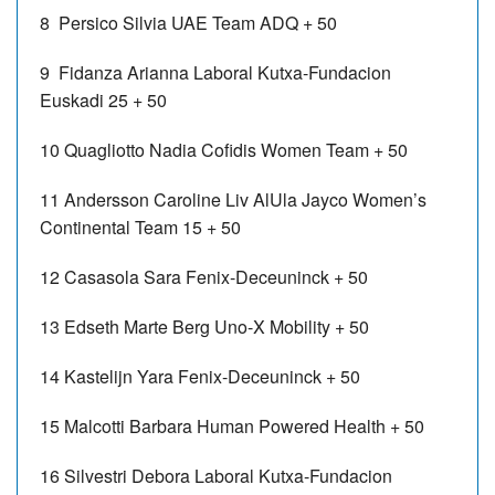
8 Persico Silvia
UAE Team ADQ
+ 50
9 Fidanza Arianna
Laboral Kutxa-Fundacion
Euskadi
25
+ 50
10 Quagliotto Nadia
Cofidis Women Team
+ 50
11 Andersson Caroline
Liv AlUla Jayco Women’s
Continental Team
15
+ 50
12 Casasola Sara
Fenix-Deceuninck
+ 50
13 Edseth Marte Berg
Uno-X Mobility
+ 50
14 Kastelijn Yara
Fenix-Deceuninck
+ 50
15 Malcotti Barbara
Human Powered Health
+ 50
16 Silvestri Debora
Laboral Kutxa-Fundacion